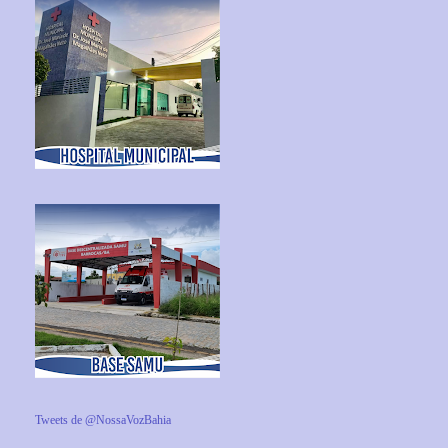
Tweets de @NossaVozBahia