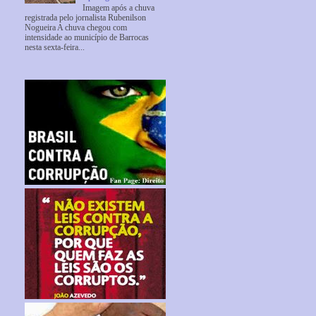
Imagem após a chuva
registrada pelo jornalista Rubenilson
Nogueira A chuva chegou com
intensidade ao município de Barrocas
nesta sexta-feira...