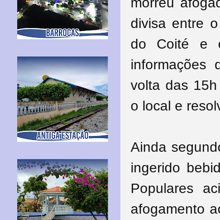
morreu afogad
divisa entre 
do Coité e 
informações 
volta das 15
o local e reso
Ainda segundo
ingerido bebi
Populares ac
afogamento ao