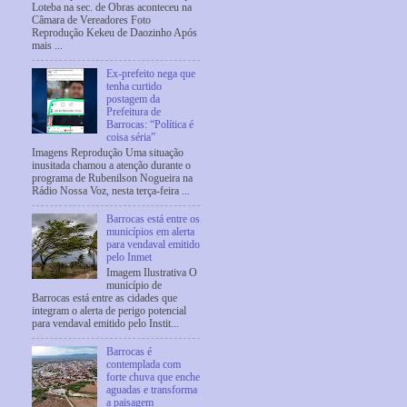
Loteba na sec. de Obras aconteceu na
Câmara de Vereadores Foto
Reprodução Kekeu de Daozinho Após
mais ...
Ex-prefeito nega que
tenha curtido
postagem da
Prefeitura de
Barrocas: “Política é
coisa séria”
Imagens Reprodução Uma situação
inusitada chamou a atenção durante o
programa de Rubenilson Nogueira na
Rádio Nossa Voz, nesta terça-feira ...
Barrocas está entre os
municípios em alerta
para vendaval emitido
pelo Inmet
Imagem Ilustrativa O
município de
Barrocas está entre as cidades que
integram o alerta de perigo potencial
para vendaval emitido pelo Instit...
Barrocas é
contemplada com
forte chuva que enche
aguadas e transforma
a paisagem