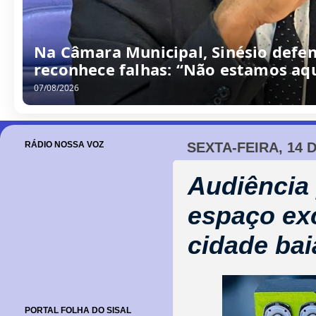
/
0
8
/
2
0
2
6
RÁDIO NOSSA VOZ
SEXTA-FEIRA, 14 
Audiência 
espaço ex
cidade ba
PORTAL FOLHA DO SISAL