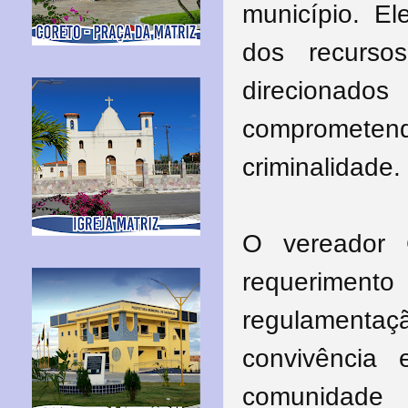
município. 
dos recurso
direcionad
comprometen
criminalidade.
O vereador 
requeriment
regulamenta
convivência
comunidade