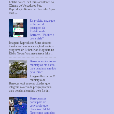
Loteba na sec. de Obras aconteceu na
Câmara de Vereadores Foto
Reprodução Kekeu de Daozinho Após
mais ...
Ex-prefeito nega que
tenha curtido
postagem da
Prefeitura de
Barrocas: “Política é
coisa séria”
Imagens Reprodução Uma situação
inusitada chamou a atenção durante o
programa de Rubenilson Nogueira na
Rádio Nossa Voz, nesta terça-feira ...
Barrocas está entre os
municípios em alerta
para vendaval emitido
pelo Inmet
Imagem Ilustrativa O
município de
Barrocas está entre as cidades que
integram o alerta de perigo potencial
para vendaval emitido pelo Instit...
Barroquenses
participam de
convenção que
oficializou ACM
Neto como candidato