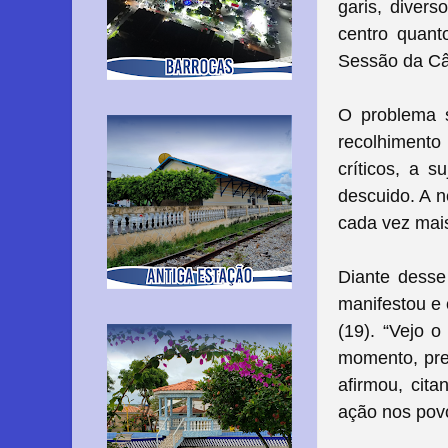
garis, diver
centro quant
Sessão da Câm
O problema s
recolhimento
críticos, a 
descuido. A n
cada vez mais
Diante desse
manifestou e 
(19). “Vejo 
momento, pre
afirmou, cit
ação nos pov