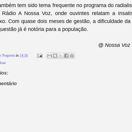
ambém tem sido tema frequente no programa do radialis
 Rádio A Nossa Voz, onde ouvintes relatam a insat
xo. Com quase dois meses de gestão, a dificuldade da
questão já é notória para a população.
@ Nossa Voz 
n Nogueira
às
14:16
Ruas
ios:
entário