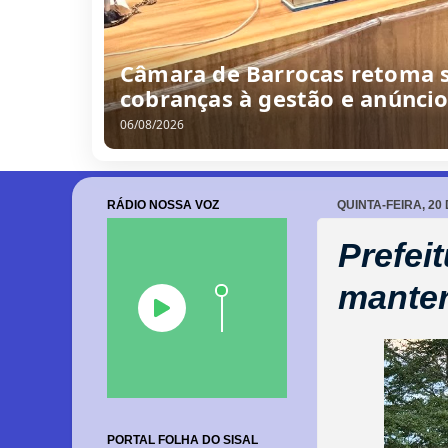
Dida cobra mineradora por me
do nosso município e a gent
07/08/2026
RÁDIO NOSSA VOZ
QUINTA-FEIRA, 20
Prefei
manter
PORTAL FOLHA DO SISAL