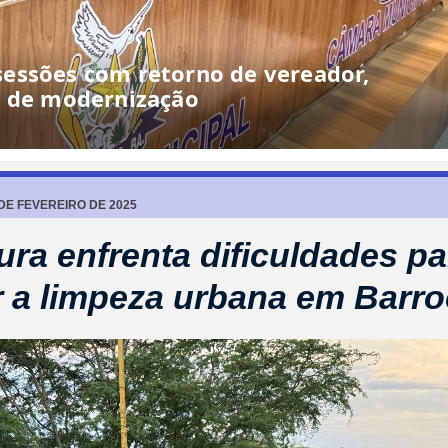
lhoria de estrada: “Leva tanta riqueza
e pede o mínimo”
 DE FEVEREIRO DE 2025
tura enfrenta dificuldades pa
 a limpeza urbana em Barr