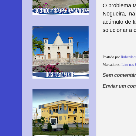
O problema t
Nogueira, na
acúmulo de li
solucionar a 
Postado por
Rubenilso
Marcadores:
Lixo nas 
Sem comentár
Enviar um com