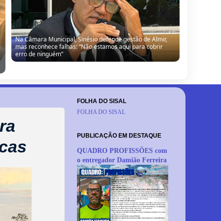
Câmara de Barrocas retoma sessões com retorno de
vereador, cobranças à gestão e anúncio de modernização
FOLHA DO SISAL
FOLHA DO SISAL
ra
PUBLICAÇÃO EM DESTAQUE
ocas
QUADRO PROFISSÕES com
o entregador Damião Ferreira