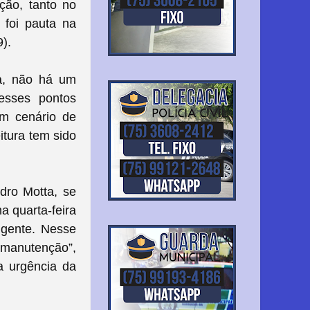
ção, tanto no
 foi pauta na
).
la, não há um
nesses pontos
um cenário de
itura tem sido
dro Motta, se
a quarta-feira
 gente. Nesse
 manutenção”,
a urgência da