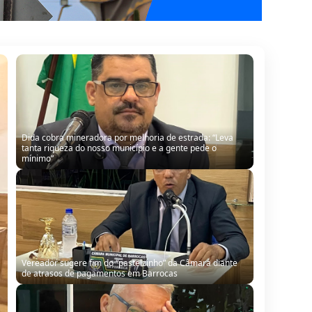
Vereador sugere fim do “pastelzinho” da Câmara diante
de atrasos de pagamentos em Barrocas
Na Câmara Municipal, Sinésio defende gestão de Almir,
mas reconhece falhas: “Não estamos aqui para cobrir
erro de ninguém”