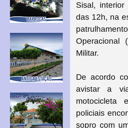
Sisal, interio
das 12h, na e
patrulhamen
Operacional 
Militar.
De acordo co
avistar a v
motocicleta
policiais enc
sopro com um