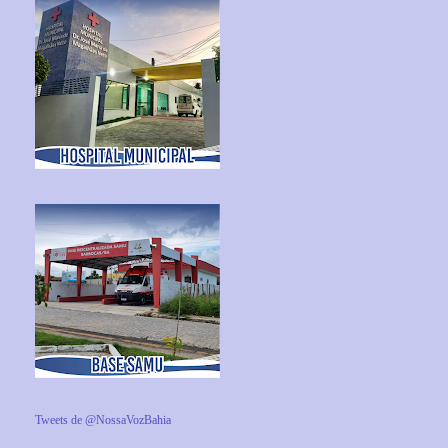
Tweets de @NossaVozBahia