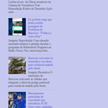
Loteba na sec. de Obras aconteceu na
Câmara de Vereadores Foto
Reprodução Kekeu de Daozinho Após
mais ...
Ex-prefeito nega que
tenha curtido
postagem da
Prefeitura de
Barrocas: “Política é
coisa séria”
Imagens Reprodução Uma situação
inusitada chamou a atenção durante o
programa de Rubenilson Nogueira na
Rádio Nossa Voz, nesta terça-feira ...
Barrocas está entre os
municípios em alerta
para vendaval emitido
pelo Inmet
Imagem Ilustrativa O
município de
Barrocas está entre as cidades que
integram o alerta de perigo potencial
para vendaval emitido pelo Instit...
Barroquenses
participam de
convenção que
oficializou ACM
Neto como candidato