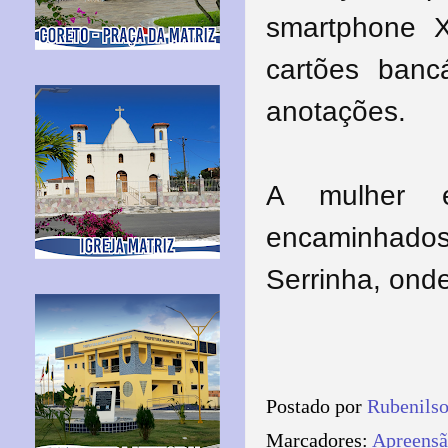
smartphone X
cartões ban
anotações.
A mulher e
encaminhado
Serrinha, ond
Postado por
Rubenils
Marcadores:
Apreensã