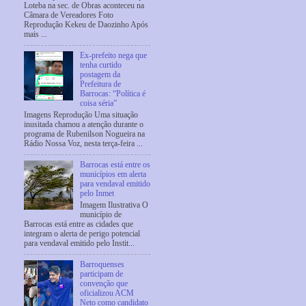
Loteba na sec. de Obras aconteceu na
Câmara de Vereadores Foto
Reprodução Kekeu de Daozinho Após
mais ...
Ex-prefeito nega que
tenha curtido
postagem da
Prefeitura de
Barrocas: “Política é
coisa séria”
Imagens Reprodução Uma situação
inusitada chamou a atenção durante o
programa de Rubenilson Nogueira na
Rádio Nossa Voz, nesta terça-feira ...
Barrocas está entre os
municípios em alerta
para vendaval emitido
pelo Inmet
Imagem Ilustrativa O
município de
Barrocas está entre as cidades que
integram o alerta de perigo potencial
para vendaval emitido pelo Instit...
Barroquenses
participam de
convenção que
oficializou ACM
Neto como candidato