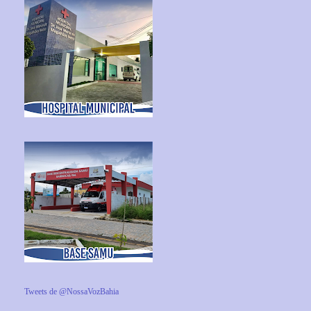
Tweets de @NossaVozBahia