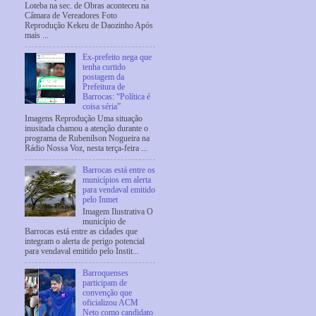
Loteba na sec. de Obras aconteceu na
Câmara de Vereadores Foto
Reprodução Kekeu de Daozinho Após
mais ...
Ex-prefeito nega que
tenha curtido
postagem da
Prefeitura de
Barrocas: “Política é
coisa séria”
Imagens Reprodução Uma situação
inusitada chamou a atenção durante o
programa de Rubenilson Nogueira na
Rádio Nossa Voz, nesta terça-feira ...
Barrocas está entre os
municípios em alerta
para vendaval emitido
pelo Inmet
Imagem Ilustrativa O
município de
Barrocas está entre as cidades que
integram o alerta de perigo potencial
para vendaval emitido pelo Instit...
Barroquenses
participam de
convenção que
oficializou ACM
Neto como candidato