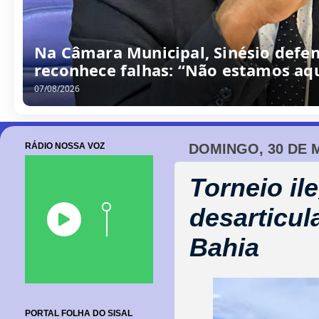
/
0
8
/
2
0
2
6
RÁDIO NOSSA VOZ
DOMINGO, 30 DE 
Torneio il
desarticul
Bahia
PORTAL FOLHA DO SISAL