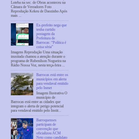
Loteba na sec. de Obras aconteceu na
Câmara de Vereadores Foto
Reprodução Kekeu de Daozinho Após
mais ...
Ex-prefeito nega que
tenha curtido
postagem da
Prefeitura de
Barrocas: “Política é
coisa séria”
Imagens Reprodução Uma situação
inusitada chamou a atenção durante o
programa de Rubenilson Nogueira na
Rádio Nossa Voz, nesta terça-feira ...
Barrocas está entre os
municípios em alerta
para vendaval emitido
pelo Inmet
Imagem Ilustrativa O
município de
Barrocas está entre as cidades que
integram o alerta de perigo potencial
para vendaval emitido pelo Instit...
Barroquenses
participam de
convenção que
oficializou ACM
Neto como candidato