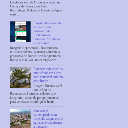
Loteba na sec. de Obras aconteceu na
Câmara de Vereadores Foto
Reprodução Kekeu de Daozinho Após
mais ...
Ex-prefeito nega que
tenha curtido
postagem da
Prefeitura de
Barrocas: “Política é
coisa séria”
Imagens Reprodução Uma situação
inusitada chamou a atenção durante o
programa de Rubenilson Nogueira na
Rádio Nossa Voz, nesta terça-feira ...
Barrocas está entre os
municípios em alerta
para vendaval emitido
pelo Inmet
Imagem Ilustrativa O
município de
Barrocas está entre as cidades que
integram o alerta de perigo potencial
para vendaval emitido pelo Instit...
Barrocas é
contemplada com
forte chuva que enche
aguadas e transforma
a paisagem