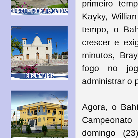
primeiro tem
Kayky, Willia
tempo, o Bah
crescer e exi
minutos, Bra
fogo no jo
administrar o p
Agora, o Bah
Campeonato B
domingo (23