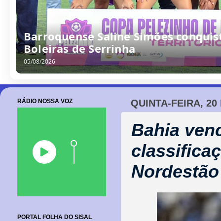
/
0
8
/
2
0
2
6
RÁDIO NOSSA VOZ
QUINTA-FEIRA, 20
Bahia ven
classifica
Nordestão
PORTAL FOLHA DO SISAL