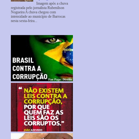
Imagem após a chuva
registrada pelo jornalista Rubenilson
Nogueira A chuva chegou com
intensidade ao município de Barrocas
nesta sexta-feira...