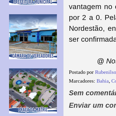
vantagem no c
por 2 a 0. Pe
Nordestão, en
ser confirmad
@ Nos
Postado por
Rubenils
Marcadores:
Bahia
,
C
Sem comentár
Enviar um co