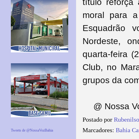
título reforç
moral para a
Esquadrão v
Nordeste, o
quarta-feira 
Club, no Mara
grupos da com
@ Nossa Vo
Postado por
Rubenils
Marcadores:
Bahia C
Tweets de @NossaVozBahia