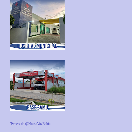
Tweets de @NossaVozBahia