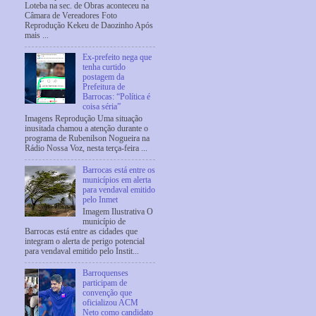
Loteba na sec. de Obras aconteceu na
Câmara de Vereadores Foto
Reprodução Kekeu de Daozinho Após
mais ...
Ex-prefeito nega que
tenha curtido
postagem da
Prefeitura de
Barrocas: “Política é
coisa séria”
Imagens Reprodução Uma situação
inusitada chamou a atenção durante o
programa de Rubenilson Nogueira na
Rádio Nossa Voz, nesta terça-feira ...
Barrocas está entre os
municípios em alerta
para vendaval emitido
pelo Inmet
Imagem Ilustrativa O
município de
Barrocas está entre as cidades que
integram o alerta de perigo potencial
para vendaval emitido pelo Instit...
Barroquenses
participam de
convenção que
oficializou ACM
Neto como candidato