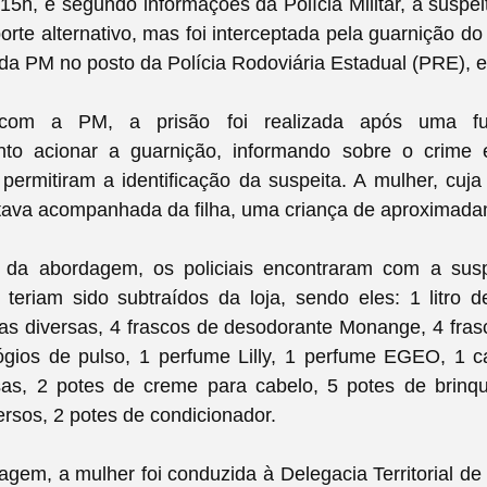
 15h, e segundo informações da Polícia Militar, a suspeit
rte alternativo, mas foi interceptada pela guarnição do
da PM no posto da Polícia Rodoviária Estadual (PRE), 
com a PM, a prisão foi realizada após uma fun
nto acionar a guarnição, informando sobre o crime
ermitiram a identificação da suspeita. A mulher, cuja
stava acompanhada da filha, uma criança de aproximada
a abordagem, os policiais encontraram com a susp
 teriam sido subtraídos da loja, sendo eles: 1 litro 
rias diversas, 4 frascos de desodorante Monange, 4 fr
ógios de pulso, 1 perfume Lilly, 1 perfume EGEO, 1 c
sas, 2 potes de creme para cabelo, 5 potes de brin
ersos, 2 potes de condicionador.
gem, a mulher foi conduzida à Delegacia Territorial de