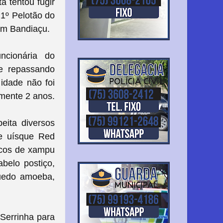
a tentou fugir
 1º Pelotão do
em Bandiaçu.
cionária do
 e repassando
 idade não foi
mente 2 anos.
eita diversos
de uísque Red
ascos de xampu
abelo postiço,
quedo amoeba,
 Serrinha para