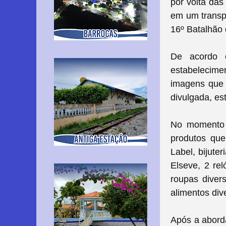
por volta das
em um transpo
16º Batalhão 
De acordo 
estabelecime
imagens que p
divulgada, e
No momento d
produtos que
Label, bijute
Elseve, 2 rel
roupas diver
alimentos div
Após a aborda