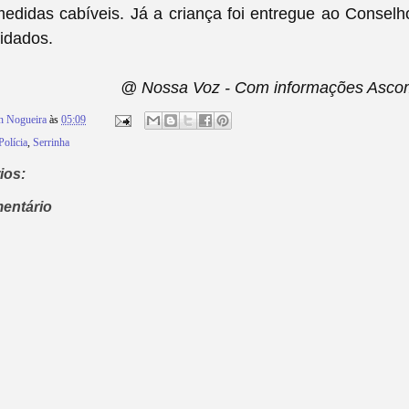
didas cabíveis. Já a criança foi entregue ao Conselh
idados.
@ Nossa Voz - Com
informações Asco
n Nogueira
às
05:09
Polícia
,
Serrinha
ios:
entário