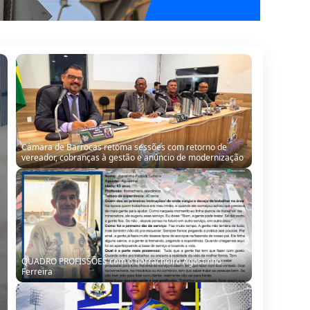
Câmara de Barrocas retoma sessões com retorno de
vereador, cobranças à gestão e anúncio de modernização
QUADRO PROFISSÕES com o borracheiro Agostinho
Ferreira