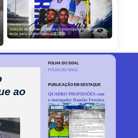
Seleção de Barrocas encara Santanópolis no terceiro
teste para o Intermunicipal 2026
FOLHA DO SISAL
FOLHA DO SISAL
o
PUBLICAÇÃO EM DESTAQUE
gue ao
QUADRO PROFISSÕES com
o entregador Damião Ferreira