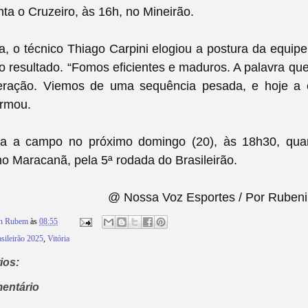
ta o Cruzeiro, às 16h, no Mineirão.
a, o técnico Thiago Carpini elogiou a postura da equip
o resultado. “Fomos eficientes e maduros. A palavra q
peração. Viemos de uma sequência pesada, e hoje a 
irmou.
lta a campo no próximo domingo (20), às 18h30, qu
o Maracanã, pela 5ª rodada do Brasileirão.
@ Nossa Voz Esportes / Por Rubeni
on Rubem
às
08:55
sileirão 2025
,
Vitória
ios:
entário