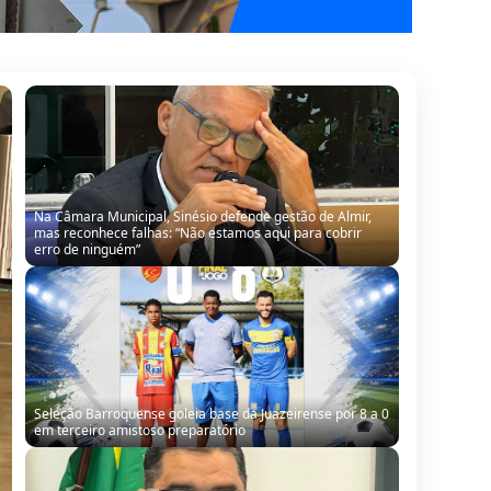
Na Câmara Municipal, Sinésio defende gestão de Almir,
mas reconhece falhas: “Não estamos aqui para cobrir
erro de ninguém”
Seleção Barroquense goleia base da Juazeirense por 8 a 0
em terceiro amistoso preparatório