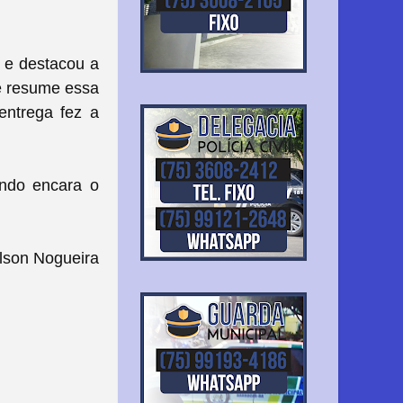
e e destacou a
ue resume essa
entrega fez a
ando encara o
lson Nogueira