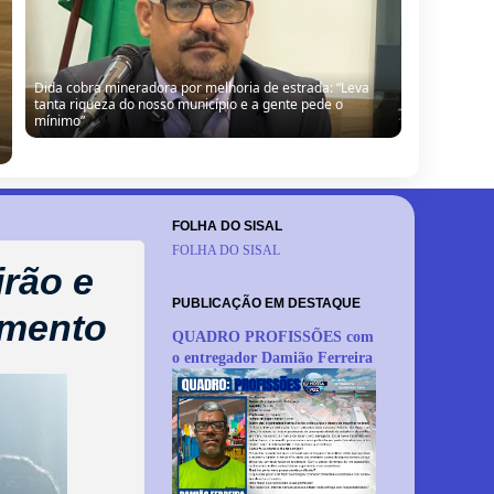
Dida cobra mineradora por melhoria de estrada: “Leva
tanta riqueza do nosso município e a gente pede o
mínimo”
FOLHA DO SISAL
FOLHA DO SISAL
irão e
PUBLICAÇÃO EM DESTAQUE
amento
QUADRO PROFISSÕES com
o entregador Damião Ferreira