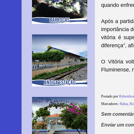
quando enfren
Após a partid
importância d
vitória é su
diferença”, af
O Vitória vo
Fluminense, n
Postado por
Rubenils
Marcadores:
Bahia
,
Bra
Sem comentár
Enviar um com