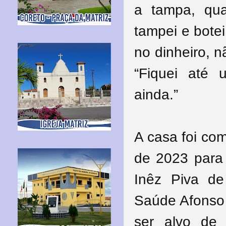
a tampa, qua
tampei e bote
no dinheiro, n
“Fiquei até
ainda.”
A casa foi co
de 2023 para 
Inêz Piva de
Saúde Afonso
ser alvo de 