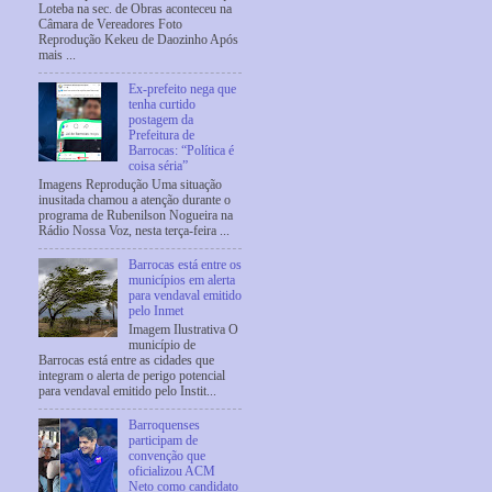
Loteba na sec. de Obras aconteceu na
Câmara de Vereadores Foto
Reprodução Kekeu de Daozinho Após
mais ...
Ex-prefeito nega que
tenha curtido
postagem da
Prefeitura de
Barrocas: “Política é
coisa séria”
Imagens Reprodução Uma situação
inusitada chamou a atenção durante o
programa de Rubenilson Nogueira na
Rádio Nossa Voz, nesta terça-feira ...
Barrocas está entre os
municípios em alerta
para vendaval emitido
pelo Inmet
Imagem Ilustrativa O
município de
Barrocas está entre as cidades que
integram o alerta de perigo potencial
para vendaval emitido pelo Instit...
Barroquenses
participam de
convenção que
oficializou ACM
Neto como candidato