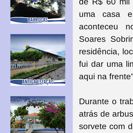
de R$ 60 mil 
uma casa e
aconteceu n
Soares Sobri
residência, lo
fui dar uma l
aqui na frente
Durante o tra
atrás de arbu
sorvete com di