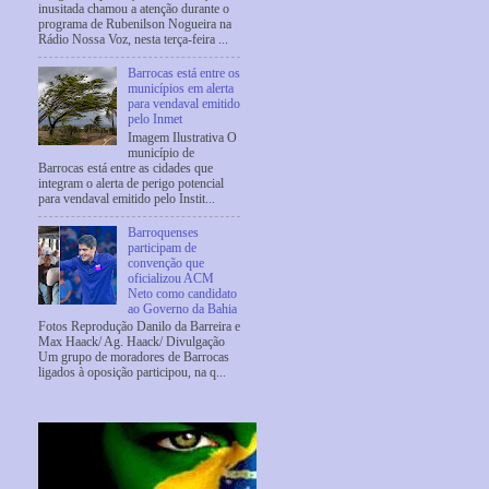
inusitada chamou a atenção durante o
programa de Rubenilson Nogueira na
Rádio Nossa Voz, nesta terça-feira ...
Barrocas está entre os
municípios em alerta
para vendaval emitido
pelo Inmet
Imagem Ilustrativa O
município de
Barrocas está entre as cidades que
integram o alerta de perigo potencial
para vendaval emitido pelo Instit...
Barroquenses
participam de
convenção que
oficializou ACM
Neto como candidato
ao Governo da Bahia
Fotos Reprodução Danilo da Barreira e
Max Haack/ Ag. Haack/ Divulgação
Um grupo de moradores de Barrocas
ligados à oposição participou, na q...