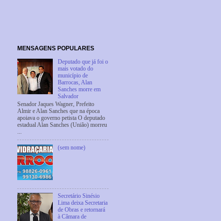
MENSAGENS POPULARES
Deputado que já foi o
mais votado do
município de
Barrocas, Alan
Sanches morre em
Salvador
Senador Jaques Wagner, Prefeito
Almir e Alan Sanches que na época
apoiava o governo petista O deputado
estadual Alan Sanches (União) morreu
...
(sem nome)
Secretário Sinésio
Lima deixa Secretaria
de Obras e retornará
à Câmara de