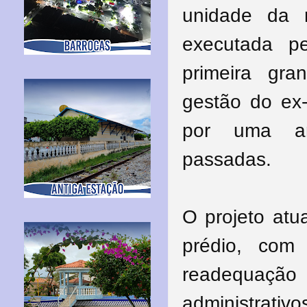
unidade da 
executada p
primeira gra
gestão do ex-
por uma am
passadas.
O projeto atu
prédio, com
readequaçã
administrativo