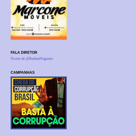
FALA DIRETOR
Tweets de @RuebmNogueira
CAMPANHAS