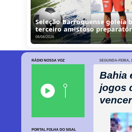
/
0
8
/
2
0
2
6
RÁDIO NOSSA VOZ
SEGUNDA-FEIRA, 1
Bahia 
jogos 
vencer
PORTAL FOLHA DO SISAL