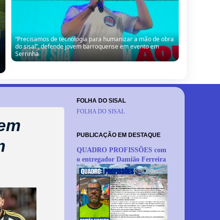
Seleção Barroquense goleia base da Juazeirense por 8 a 0
em terceiro amistoso preparatório
FOLHA DO SISAL
FOLHA DO SISAL
 em
PUBLICAÇÃO EM DESTAQUE
m
QUADRO PROFISSÕES com
o entregador Damião Ferreira