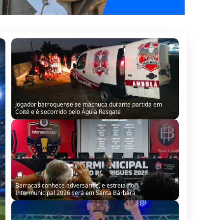
Barrocas conhece adversários, e estreia no
Intermunicipal 2026 será em Santa Bárbara
“Precisamos de tecnologia para humanizar a mão de obra
do sisal”, defende jovem barroquense em evento em
Serrinha