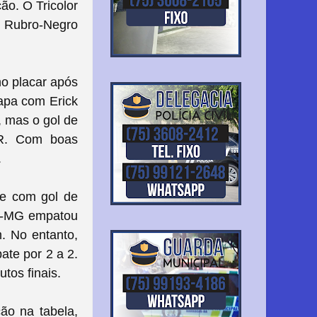
o. O Tricolor
o Rubro-Negro
no placar após
tapa com Erick
, mas o gol de
AR. Com boas
.
te com gol de
co-MG empatou
. No entanto,
ate por 2 a 2.
tos finais.
ão na tabela,