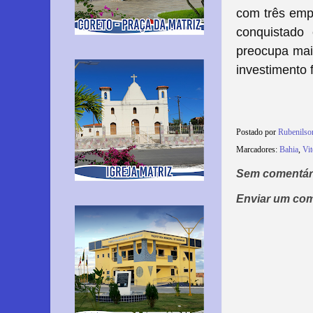
com três emp
conquistado
preocupa mais
investimento f
Postado por
Rubenilso
Marcadores:
Bahia
,
Vit
Sem comentár
Enviar um com