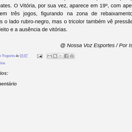
ates. O Vitória, por sua vez, aparece em 19º, com ap
 em três jogos, figurando na zona de rebaixamento
 o lado rubro-negro, mas o tricolor também vê pressã
eito e a ausência de vitórias.
@ Nossa Voz Esportes / Por 
n Nogueira
às
03:07
ória
ios:
entário