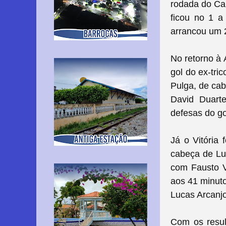
rodada do Ca
ficou no 1 a
arrancou um 2
No retorno à 
gol do ex-tri
Pulga, de cab
David Duart
defesas do go
Já o Vitória
cabeça de Lu
com Fausto V
aos 41 minuto
Lucas Arcanjo
Com os resul