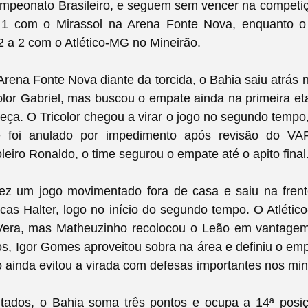
mpeonato Brasileiro, e seguem sem vencer na competiçã
 1 com o Mirassol na Arena Fonte Nova, enquanto 
 a 2 com o Atlético-MG no Mineirão.
Arena Fonte Nova diante da torcida, o Bahia saiu atrás 
color Gabriel, mas buscou o empate ainda na primeira e
eça. O Tricolor chegou a virar o jogo no segundo tempo
e foi anulado por impedimento após revisão do V
leiro Ronaldo, o time segurou o empate até o apito final
 fez um jogo movimentado fora de casa e saiu na fren
cas Halter, logo no início do segundo tempo. O Atléti
era, mas Matheuzinho recolocou o Leão em vantagem
s, Igor Gomes aproveitou sobra na área e definiu o emp
 ainda evitou a virada com defesas importantes nos minu
tados, o Bahia soma três pontos e ocupa a 14ª posiç