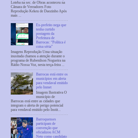
Loteba na sec. de Obras aconteceu na
Câmara de Vereadores Foto
Reprodução Kekeu de Daozinho Após
mais ...
Ex-prefeito nega que
tenha curtido
postagem da
Prefeitura de
Barrocas: “Política é
coisa séria”
Imagens Reprodução Uma situação
inusitada chamou a atenção durante o
programa de Rubenilson Nogueira na
Rádio Nossa Voz, nesta terça-feira ...
Barrocas está entre os
municípios em alerta
para vendaval emitido
pelo Inmet
Imagem Ilustrativa O
município de
Barrocas está entre as cidades que
integram o alerta de perigo potencial
para vendaval emitido pelo Instit...
Barroquenses
participam de
convenção que
oficializou ACM
Neto como candidato