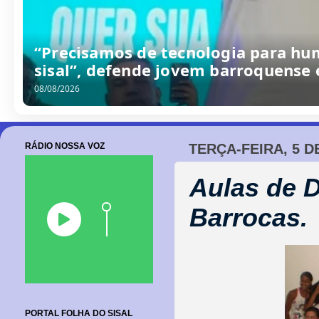
/
0
8
/
2
0
2
6
RÁDIO NOSSA VOZ
TERÇA-FEIRA, 5 
Aulas de 
Barrocas.
PORTAL FOLHA DO SISAL