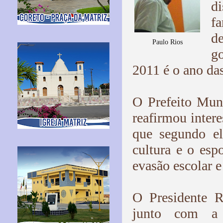
d
f
d
Paulo Rios
g
2011 é o ano da
O Prefeito Muni
reafirmou intere
que segundo el
cultura e o esp
evasão escolar e
O Presidente R
junto com a 