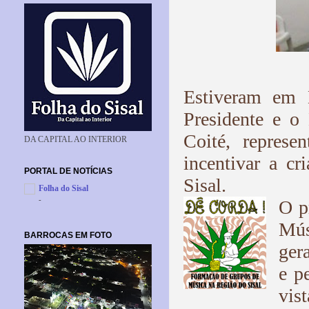
Estiveram em B
Presidente e o
Coité, repres
DA CAPITAL AO INTERIOR
incentivar a c
PORTAL DE NOTÍCIAS
Sisal.
Folha do Sisal
-
O p
Mús
BARROCAS EM FOTO
ger
e p
vis