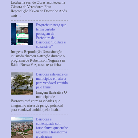
Loteba na sec. de Obras aconteceu na
Câmara de Vereadores Foto
Reprodução Kekeu de Daozinho Após
mais ...
Ex-prefeito nega que
tenha curtido
postagem da
Prefeitura de
Barrocas: “Política é
coisa séria”
Imagens Reprodução Uma situação
inusitada chamou a atenção durante o
programa de Rubenilson Nogueira na
Rádio Nossa Voz, nesta terça-feira ...
Barrocas está entre os
municípios em alerta
para vendaval emitido
pelo Inmet
Imagem Ilustrativa O
município de
Barrocas está entre as cidades que
integram o alerta de perigo potencial
para vendaval emitido pelo Instit...
Barrocas é
contemplada com
forte chuva que enche
aguadas e transforma
a paisagem