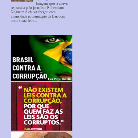
Imagem após a chuva
registrada pelo jornalista Rubenilson
Nogueira A chuva chegou com
intensidade ao município de Barrocas
nesta sexta-feira...