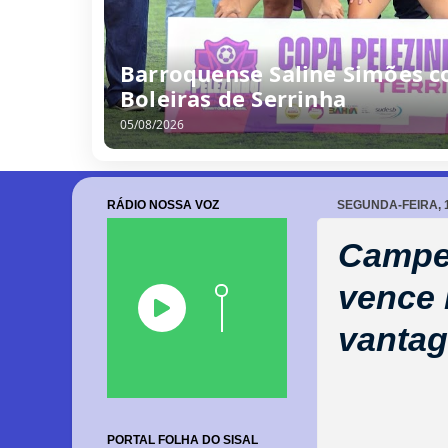
/
0
8
/
2
0
2
6
RÁDIO NOSSA VOZ
SEGUNDA-FEIRA, 
Campeo
vence
vanta
PORTAL FOLHA DO SISAL