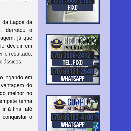
pe da Lagoa da
 derrotou o
tagem, já que
de decidir em
er o resultado,
clássicos.
mo jogando em
a vantagem do
ado melhor no
 empate tenha
ir à final até
 conquistar o