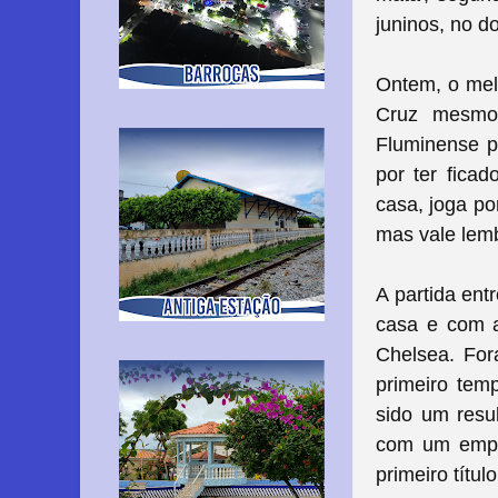
juninos, no d
Ontem, o melh
Cruz mesmo
Fluminense p
por ter fica
casa, joga por
mas vale lemb
A partida en
casa e com a
Chelsea. For
primeiro tem
sido um resul
com um empat
primeiro títu