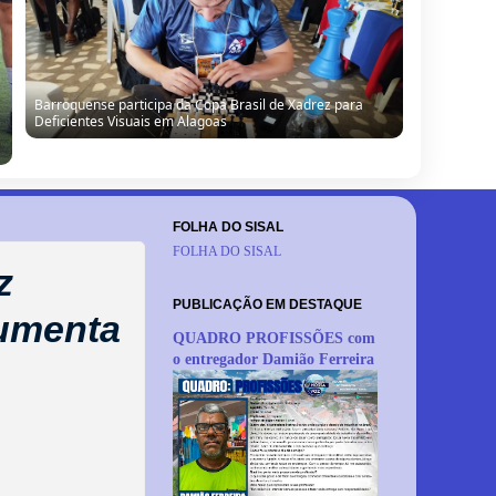
Barroquense Saline Simões conquista título regional com
equipe Boleiras de Serrinha
FOLHA DO SISAL
FOLHA DO SISAL
z
PUBLICAÇÃO EM DESTAQUE
umenta
QUADRO PROFISSÕES com
o entregador Damião Ferreira