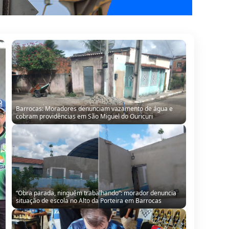
“Obra parada, ninguém trabalhando”: morador denuncia
situação de escola no Alto da Porteira em Barrocas
Barroquense participa da Copa Brasil de Xadrez para
Deficientes Visuais em Alagoas