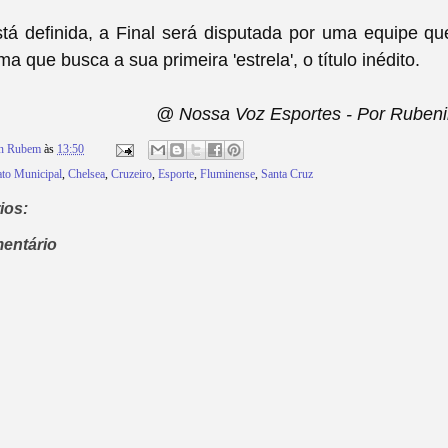
á definida, a Final será disputada por uma equipe que
a que busca a sua primeira 'estrela', o título inédito.
@ Nossa Voz Esportes - Por Rubeni
on Rubem
às
13:50
to Municipal
,
Chelsea
,
Cruzeiro
,
Esporte
,
Fluminense
,
Santa Cruz
ios:
entário