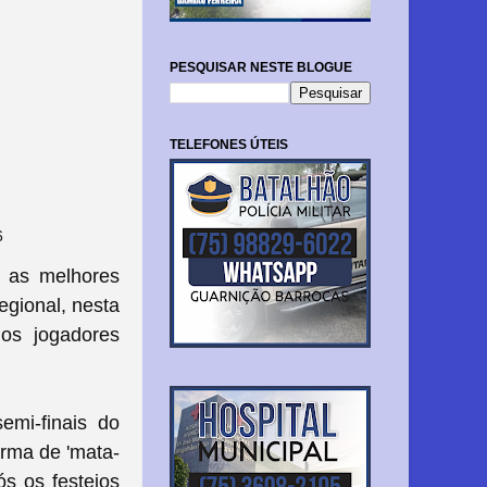
PESQUISAR NESTE BLOGUE
TELEFONES ÚTEIS
6
m as melhores
egional, nesta
 os jogadores
emi-finais do
orma de 'mata-
ós os festejos