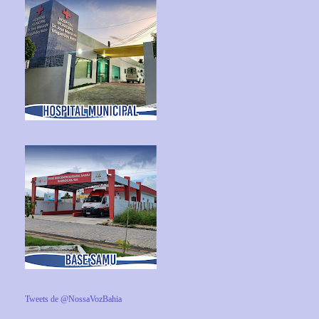
Tweets de @NossaVozBahia