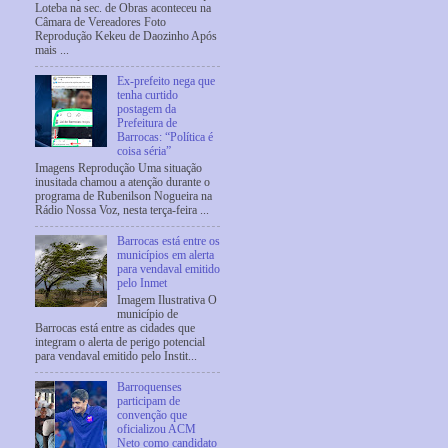
Loteba na sec. de Obras aconteceu na
Câmara de Vereadores Foto
Reprodução Kekeu de Daozinho Após
mais ...
Ex-prefeito nega que
tenha curtido
postagem da
Prefeitura de
Barrocas: “Política é
coisa séria”
Imagens Reprodução Uma situação
inusitada chamou a atenção durante o
programa de Rubenilson Nogueira na
Rádio Nossa Voz, nesta terça-feira ...
Barrocas está entre os
municípios em alerta
para vendaval emitido
pelo Inmet
Imagem Ilustrativa O
município de
Barrocas está entre as cidades que
integram o alerta de perigo potencial
para vendaval emitido pelo Instit...
Barroquenses
participam de
convenção que
oficializou ACM
Neto como candidato