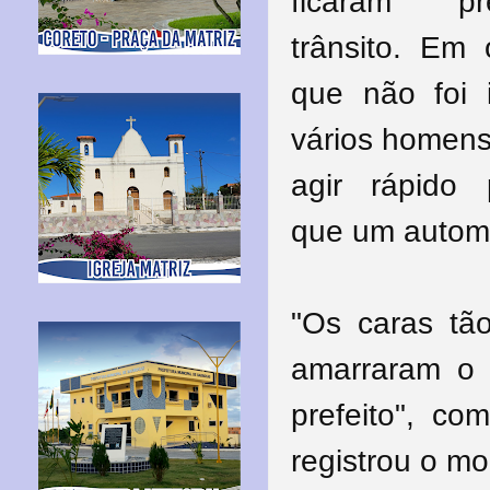
ficaram p
trânsito. Em 
que não foi i
vários homens
agir rápido 
que um automó
"Os caras tã
amarraram o c
prefeito", c
registrou o m