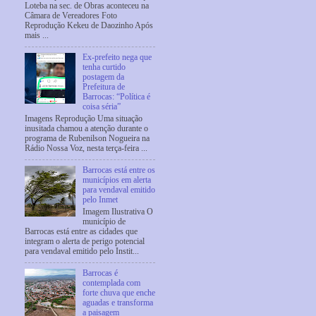
Loteba na sec. de Obras aconteceu na
Câmara de Vereadores Foto
Reprodução Kekeu de Daozinho Após
mais ...
Ex-prefeito nega que
tenha curtido
postagem da
Prefeitura de
Barrocas: “Política é
coisa séria”
Imagens Reprodução Uma situação
inusitada chamou a atenção durante o
programa de Rubenilson Nogueira na
Rádio Nossa Voz, nesta terça-feira ...
Barrocas está entre os
municípios em alerta
para vendaval emitido
pelo Inmet
Imagem Ilustrativa O
município de
Barrocas está entre as cidades que
integram o alerta de perigo potencial
para vendaval emitido pelo Instit...
Barrocas é
contemplada com
forte chuva que enche
aguadas e transforma
a paisagem