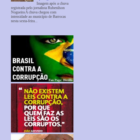
Imagem após a chuva
registrada pelo jornalista Rubenilson
Nogueira A chuva chegou com
intensidade ao município de Barrocas
nesta sexta-feira...