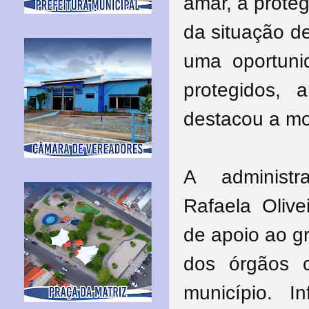
amar, a proteg
da situação d
uma oportuni
protegidos,
destacou a m
A administr
Rafaela Olive
de apoio ao g
dos órgãos 
município. I