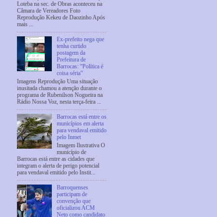
Loteba na sec. de Obras aconteceu na
Câmara de Vereadores Foto
Reprodução Kekeu de Daozinho Após
mais ...
Ex-prefeito nega que
tenha curtido
postagem da
Prefeitura de
Barrocas: “Política é
coisa séria”
Imagens Reprodução Uma situação
inusitada chamou a atenção durante o
programa de Rubenilson Nogueira na
Rádio Nossa Voz, nesta terça-feira ...
Barrocas está entre os
municípios em alerta
para vendaval emitido
pelo Inmet
Imagem Ilustrativa O
município de
Barrocas está entre as cidades que
integram o alerta de perigo potencial
para vendaval emitido pelo Instit...
Barroquenses
participam de
convenção que
oficializou ACM
Neto como candidato