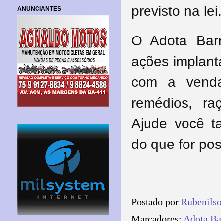
previsto na lei
ANUNCIANTES
O Adota Barr
ações implant
com a venda
remédios, ra
Ajude você 
do que for pos
Postado por
Rubenils
Marcadores:
Adota Ba