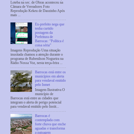
Loteba na sec. de Obras aconteceu na
Câmara de Vereadores Foto
Reprodução Kekeu de Daozinho Após
mais ...
Ex-prefeito nega que
tenha curtido
postagem da
Prefeitura de
Barrocas: “Política é
coisa séria”
Imagens Reprodução Uma situação
inusitada chamou a atenção durante o
programa de Rubenilson Nogueira na
Rádio Nossa Voz, nesta terça-feira ...
Barrocas está entre os
municípios em alerta
para vendaval emitido
pelo Inmet
Imagem Ilustrativa O
município de
Barrocas está entre as cidades que
integram o alerta de perigo potencial
para vendaval emitido pelo Instit...
Barrocas é
contemplada com
forte chuva que enche
aguadas e transforma
a paisagem