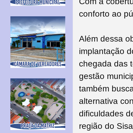
Com a cobertu
conforto ao pú
Além dessa ob
implantação d
chegada das to
gestão municip
também busca 
alternativa c
dificuldades 
região do Sisa