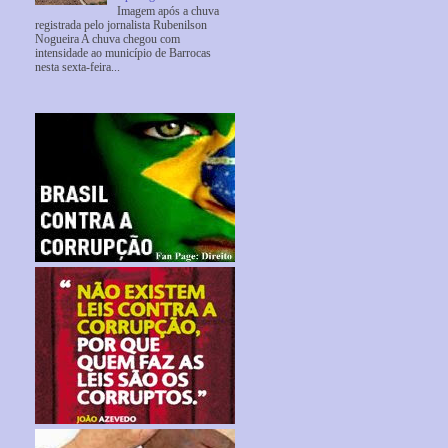
Imagem após a chuva
registrada pelo jornalista Rubenilson
Nogueira A chuva chegou com
intensidade ao município de Barrocas
nesta sexta-feira...