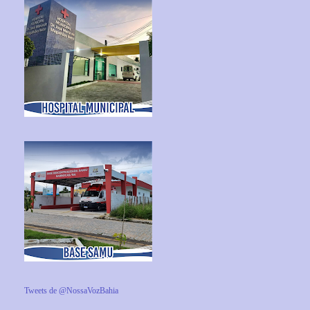
Tweets de @NossaVozBahia