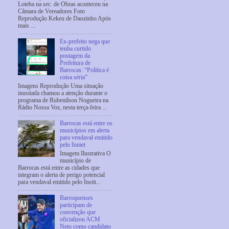
Loteba na sec. de Obras aconteceu na
Câmara de Vereadores Foto
Reprodução Kekeu de Daozinho Após
mais ...
Ex-prefeito nega que
tenha curtido
postagem da
Prefeitura de
Barrocas: “Política é
coisa séria”
Imagens Reprodução Uma situação
inusitada chamou a atenção durante o
programa de Rubenilson Nogueira na
Rádio Nossa Voz, nesta terça-feira ...
Barrocas está entre os
municípios em alerta
para vendaval emitido
pelo Inmet
Imagem Ilustrativa O
município de
Barrocas está entre as cidades que
integram o alerta de perigo potencial
para vendaval emitido pelo Instit...
Barroquenses
participam de
convenção que
oficializou ACM
Neto como candidato