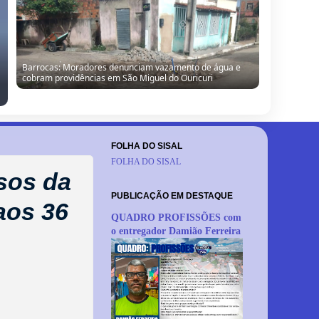
Barrocas: Moradores denunciam vazamento de água e
cobram providências em São Miguel do Ouricuri
FOLHA DO SISAL
FOLHA DO SISAL
asos da
PUBLICAÇÃO EM DESTAQUE
aos 36
QUADRO PROFISSÕES com
o entregador Damião Ferreira