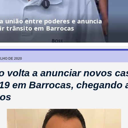
a união entre poderes e anuncia
ir trânsito em Barrocas
ULHO DE 2020
to volta a anunciar novos c
19 em Barrocas, chegando 
vos