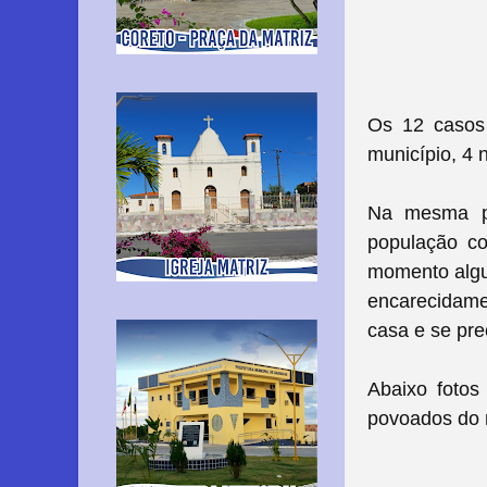
Os 12 casos 
município, 4
Na mesma po
população co
momento algum
encarecidam
casa e se pre
Abaixo fotos
povoados do m