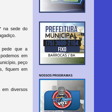
 7 na sede do
agadiço.
o pede que a
 podemos em
unicípio, peço
s, fiquem em
NOSSOS PROGRAMAS
s em diversos