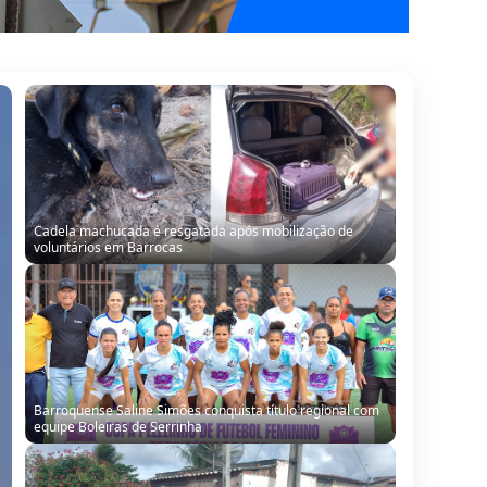
Cadela machucada é resgatada após mobilização de
voluntários em Barrocas
Barroquense Saline Simões conquista título regional com
equipe Boleiras de Serrinha