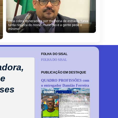
Vereador sugere fim do “pastelzinho” da Câmara diante
de atrasos de pagamentos em Barrocas
FOLHA DO SISAL
FOLHA DO SISAL
adora,
PUBLICAÇÃO EM DESTAQUE
 e
QUADRO PROFISSÕES com
o entregador Damião Ferreira
nses