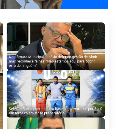
Seleção Barroquense goleia base da Juazeirense por 8 a 0
em terceiro amistoso preparatório
Dida cobra mineradora por melhoria de estrada: “Leva
tanta riqueza do nosso município e a gente pede o
mínimo”