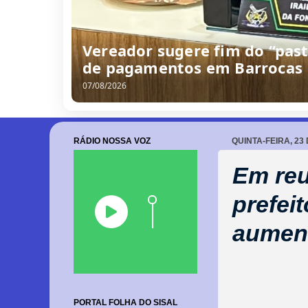
/
0
8
/
2
0
2
6
RÁDIO NOSSA VOZ
QUINTA-FEIRA, 23
Em reu
prefei
aument
PORTAL FOLHA DO SISAL