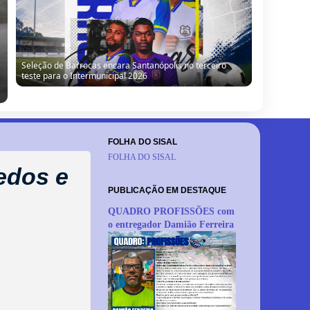
Seleção de Barrocas encara Santanópolis no terceiro
teste para o Intermunicipal 2026
FOLHA DO SISAL
FOLHA DO SISAL
edos e
PUBLICAÇÃO EM DESTAQUE
QUADRO PROFISSÕES com
o entregador Damião Ferreira