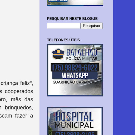
PESQUISAR NESTE BLOGUE
TELEFONES ÚTEIS
riança feliz",
s cooperados
bro, mês das
m brinquedos,
uscam fazer a