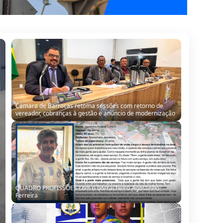
Câmara de Barrocas retoma sessões com retorno de
vereador, cobranças à gestão e anúncio de modernização
QUADRO PROFISSÕES com o borracheiro Agostinho
Ferreira