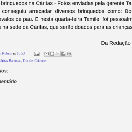
brinquedos na Cáritas - Fotos enviadas pela gerente Ta
conseguiu arrecadar diversos brinquedos como: Bon
avalos de pau. E nesta quarta-feira Tamile foi pessoal
 na sede da Cáritas, que serão doados para as crianças
Da Redação 
on Rubem
às
16:53
áritas Barrocas
,
Dia das Crianças
ios:
entário