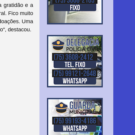
a gratidão e a
al. F
ico muito
s doações. Uma
o", destacou.