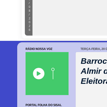
/
0
8
/
2
0
2
6
RÁDIO NOSSA VOZ
TERÇA-FEIRA, 20
Barroc
Almir 
Eleitor
PORTAL FOLHA DO SISAL