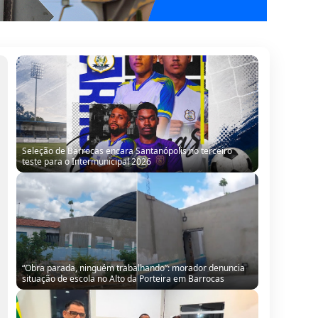
Seleção de Barrocas encara Santanópolis no terceiro
teste para o Intermunicipal 2026
“Obra parada, ninguém trabalhando”: morador denuncia
situação de escola no Alto da Porteira em Barrocas