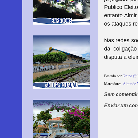
Publico Eleit
entanto Almir
os ataques re
Nas redes soc
da coligação
disputa a ele
Postado por
Grupo @ 
Marcadores:
Almir de 
Sem comentár
Enviar um com