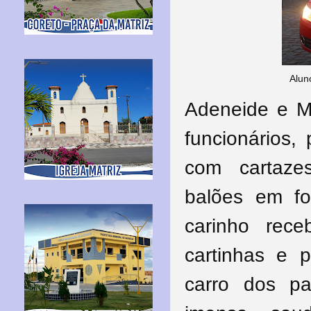
Alun
Adeneide e Ma
funcionários
com cartaze
balões em f
carinho rec
cartinhas e 
carro dos p