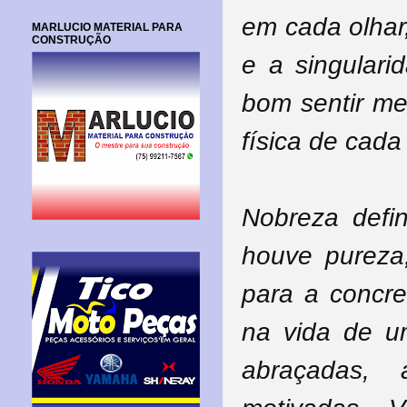
em cada olhar
MARLUCIO MATERIAL PARA
CONSTRUÇÃO
e a singulari
bom sentir m
física de cad
Nobreza defi
houve pureza,
para a concre
na vida de u
abraçadas, a