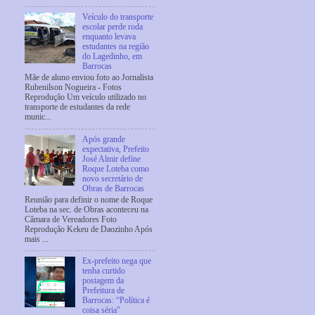
Veículo do transporte
escolar perde roda
enquanto levava
estudantes na região
do Lagedinho, em
Barrocas
Mãe de aluno enviou foto ao Jornalista
Rubenilson Nogueira - Fotos
Reprodução Um veículo utilizado no
transporte de estudantes da rede
munic...
Após grande
expectativa, Prefeito
José Almir define
Roque Loteba como
novo secretário de
Obras de Barrocas
Reunião para definir o nome de Roque
Loteba na sec. de Obras aconteceu na
Câmara de Vereadores Foto
Reprodução Kekeu de Daozinho Após
mais ...
Ex-prefeito nega que
tenha curtido
postagem da
Prefeitura de
Barrocas: “Política é
coisa séria”