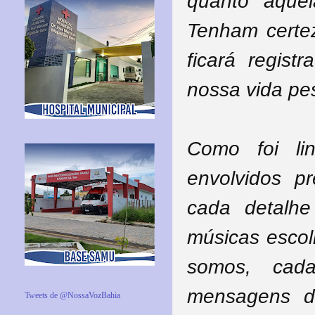
quanto aque
Tenham certe
ficará regis
nossa vida pes
Como foi li
envolvidos p
cada detalh
músicas escol
somos, cad
mensagens d
Tweets de @NossaVozBahia