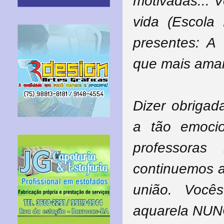
motivadas... 
vida (Escola
presentes: A 
que mais am
Dizer obrigad
a tão emoci
professoras
continuemos a
união. Você
aquarela NUNC