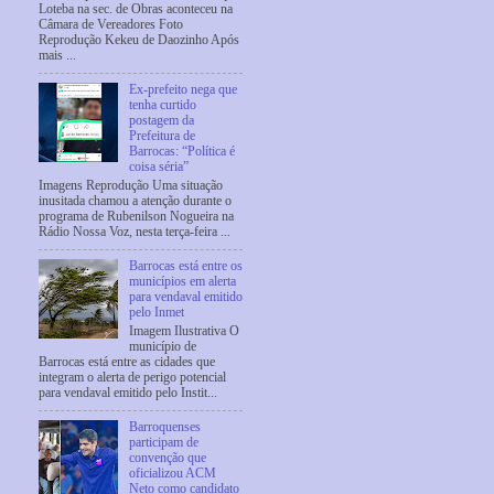
Loteba na sec. de Obras aconteceu na
Câmara de Vereadores Foto
Reprodução Kekeu de Daozinho Após
mais ...
Ex-prefeito nega que
tenha curtido
postagem da
Prefeitura de
Barrocas: “Política é
coisa séria”
Imagens Reprodução Uma situação
inusitada chamou a atenção durante o
programa de Rubenilson Nogueira na
Rádio Nossa Voz, nesta terça-feira ...
Barrocas está entre os
municípios em alerta
para vendaval emitido
pelo Inmet
Imagem Ilustrativa O
município de
Barrocas está entre as cidades que
integram o alerta de perigo potencial
para vendaval emitido pelo Instit...
Barroquenses
participam de
convenção que
oficializou ACM
Neto como candidato