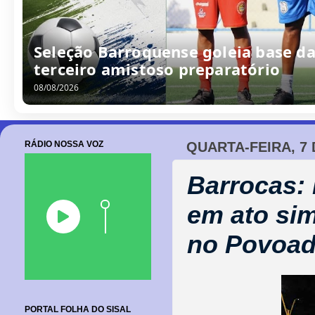
Seleção Barroquense goleia base da
terceiro amistoso preparatório
08/08/2026
RÁDIO NOSSA VOZ
QUARTA-FEIRA, 7 
Barrocas: 
em ato sim
no Povoad
PORTAL FOLHA DO SISAL