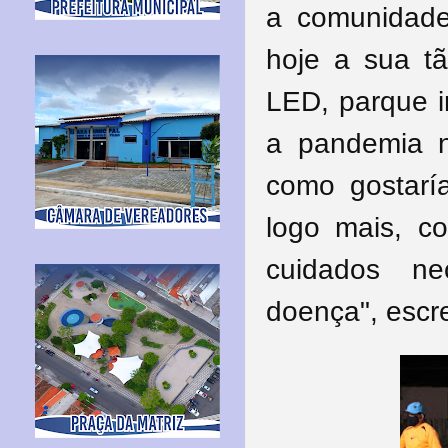
a comunidad
hoje a sua t
LED, parque in
a pandemia n
como gostarí
logo mais, 
cuidados ne
doença", escr