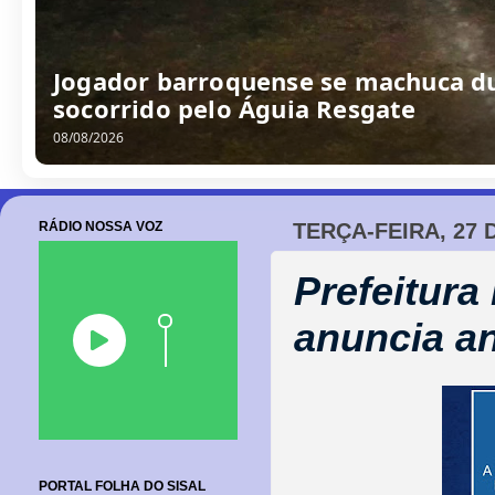
/
0
8
/
2
0
2
6
RÁDIO NOSSA VOZ
TERÇA-FEIRA, 27 
Prefeitura
anuncia an
PORTAL FOLHA DO SISAL