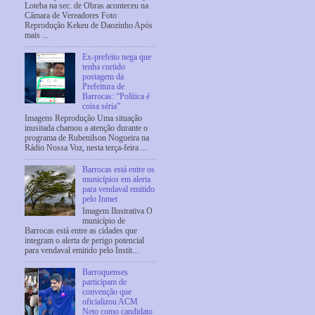
Loteba na sec. de Obras aconteceu na
Câmara de Vereadores Foto
Reprodução Kekeu de Daozinho Após
mais ...
Ex-prefeito nega que
tenha curtido
postagem da
Prefeitura de
Barrocas: “Política é
coisa séria”
Imagens Reprodução Uma situação
inusitada chamou a atenção durante o
programa de Rubenilson Nogueira na
Rádio Nossa Voz, nesta terça-feira ...
Barrocas está entre os
municípios em alerta
para vendaval emitido
pelo Inmet
Imagem Ilustrativa O
município de
Barrocas está entre as cidades que
integram o alerta de perigo potencial
para vendaval emitido pelo Instit...
Barroquenses
participam de
convenção que
oficializou ACM
Neto como candidato