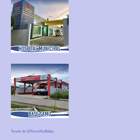
Tweets de @NossaVozBahia