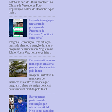
Loteba na sec. de Obras aconteceu na
Câmara de Vereadores Foto
Reprodução Kekeu de Daozinho Após
mais ...
Ex-prefeito nega que
tenha curtido
postagem da
Prefeitura de
Barrocas: “Política é
coisa séria”
Imagens Reprodução Uma situação
inusitada chamou a atenção durante o
programa de Rubenilson Nogueira na
Rádio Nossa Voz, nesta terça-feira ...
Barrocas está entre os
municípios em alerta
para vendaval emitido
pelo Inmet
Imagem Ilustrativa O
município de
Barrocas está entre as cidades que
integram o alerta de perigo potencial
para vendaval emitido pelo Instit...
Barroquenses
participam de
convenção que
oficializou ACM
Neto como candidato