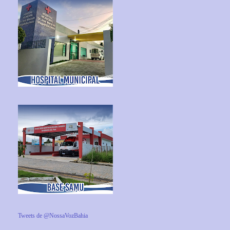
Tweets de @NossaVozBahia