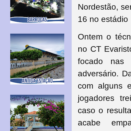
Nordestão, se
16 no estádio
Ontem o técn
no CT Evarist
focado nas
adversário. D
com alguns e
jogadores tre
caso o result
acabe empa