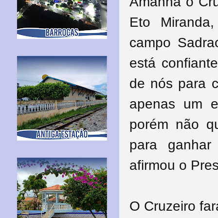
Amanhã o Cruz
Eto Miranda
campo Sadrac
está confiant
de nós para c
apenas um em
porém não qu
para ganhar
afirmou o Pre
O Cruzeiro far