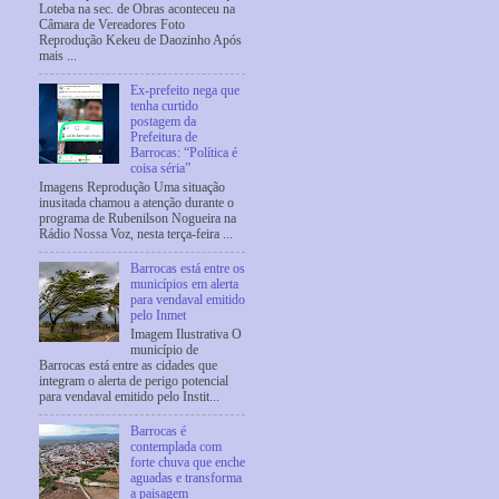
Loteba na sec. de Obras aconteceu na
Câmara de Vereadores Foto
Reprodução Kekeu de Daozinho Após
mais ...
Ex-prefeito nega que
tenha curtido
postagem da
Prefeitura de
Barrocas: “Política é
coisa séria”
Imagens Reprodução Uma situação
inusitada chamou a atenção durante o
programa de Rubenilson Nogueira na
Rádio Nossa Voz, nesta terça-feira ...
Barrocas está entre os
municípios em alerta
para vendaval emitido
pelo Inmet
Imagem Ilustrativa O
município de
Barrocas está entre as cidades que
integram o alerta de perigo potencial
para vendaval emitido pelo Instit...
Barrocas é
contemplada com
forte chuva que enche
aguadas e transforma
a paisagem