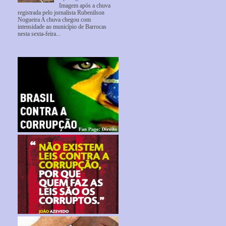
Imagem após a chuva
registrada pelo jornalista Rubenilson
Nogueira A chuva chegou com
intensidade ao município de Barrocas
nesta sexta-feira...