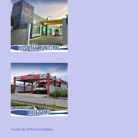
Tweets de @NossaVozBahia