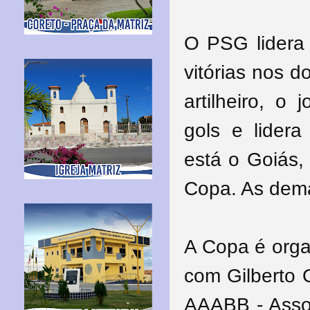
O PSG lidera
vitórias nos d
artilheiro, o
gols e lidera
está o Goiás,
Copa. As dema
A Copa é orga
com Gilberto O
AAABB - Assoc