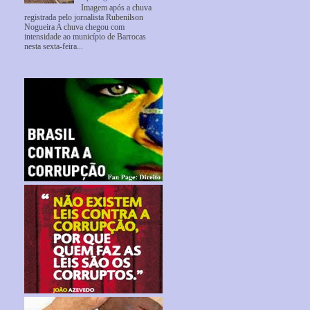
Imagem após a chuva
registrada pelo jornalista Rubenilson
Nogueira A chuva chegou com
intensidade ao município de Barrocas
nesta sexta-feira...