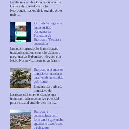
Loteba na sec. de Obras aconteceu na
Câmara de Vereadores Foto
Reprodução Kekeu de Daozinho Após
mais ...
Ex-prefeito nega que
tenha curtido
postagem da
Prefeitura de
Barrocas: “Política é
coisa séria”
Imagens Reprodução Uma situação
inusitada chamou a atenção durante o
programa de Rubenilson Nogueira na
Rádio Nossa Voz, nesta terça-feira ...
Barrocas está entre os
municípios em alerta
para vendaval emitido
pelo Inmet
Imagem Ilustrativa O
município de
Barrocas está entre as cidades que
integram o alerta de perigo potencial
para vendaval emitido pelo Instit...
Barrocas é
contemplada com
forte chuva que enche
aguadas e transforma
a paisagem