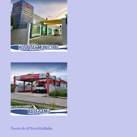
Tweets de @NossaVozBahia