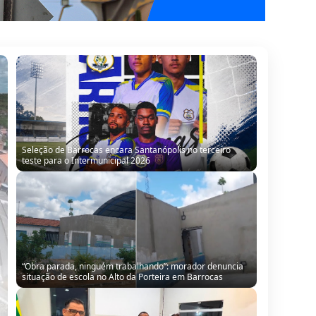
Seleção de Barrocas encara Santanópolis no terceiro
teste para o Intermunicipal 2026
“Obra parada, ninguém trabalhando”: morador denuncia
situação de escola no Alto da Porteira em Barrocas