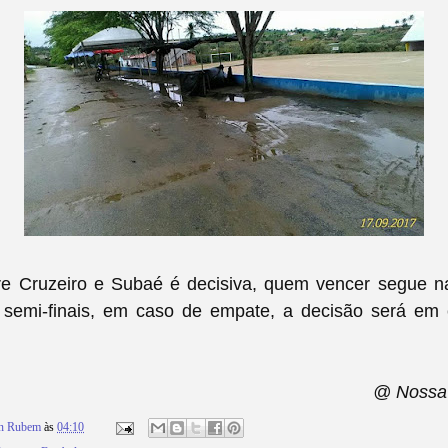
tre Cruzeiro e Subaé é decisiva, quem vencer segue n
semi-finais, em caso de empate, a decisão será em
@ Nossa 
on Rubem
às
04:10