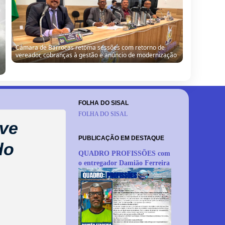
Câmara de Barrocas retoma sessões com retorno de
vereador, cobranças à gestão e anúncio de modernização
FOLHA DO SISAL
FOLHA DO SISAL
eve
PUBLICAÇÃO EM DESTAQUE
do
QUADRO PROFISSÕES com
o entregador Damião Ferreira