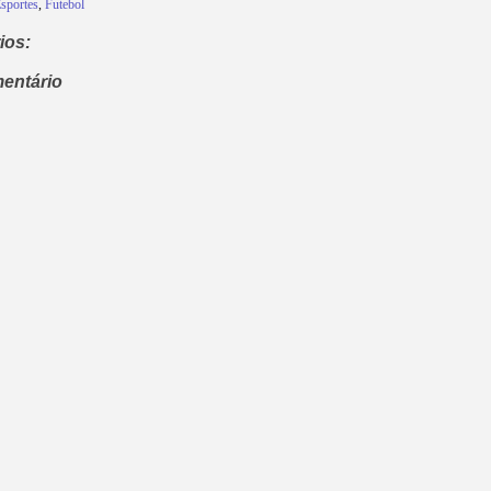
sportes
,
Futebol
ios:
entário