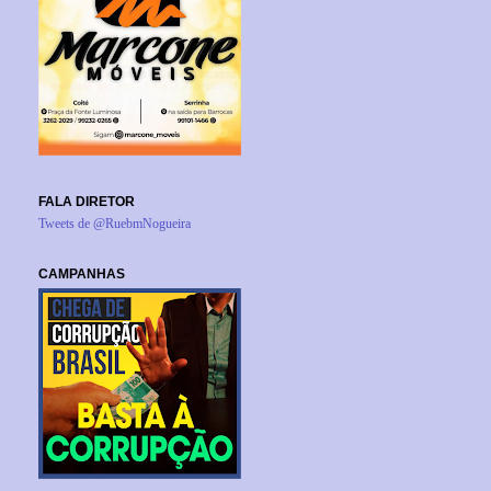
FALA DIRETOR
Tweets de @RuebmNogueira
CAMPANHAS