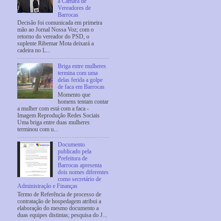
à Câmara de
Vereadores de
Barrocas
Decisão foi comunicada em primeira
mão ao Jornal Nossa Voz; com o
retorno do vereador do PSD, o
suplente Ribemar Mota deixará a
cadeira no L...
Briga entre mulheres
termina com uma
delas ferida a golpe
de faca em Barrocas
Momento que
homens tentam contar
a mulher com está com a faca -
Imagem Reprodução Redes Sociais
Uma briga entre duas mulheres
terminou com u...
Documento
publicado pela
Prefeitura de
Barrocas apresenta
dois nomes diferentes
como secretário de
Administração e Finanças
Termo de Referência de processo de
contratação de hospedagem atribui a
elaboração do mesmo documento a
duas equipes distintas; pesquisa do J...