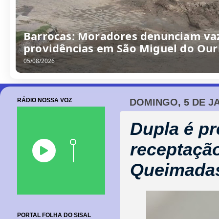
/
0
8
/
2
0
2
6
RÁDIO NOSSA VOZ
DOMINGO, 5 DE J
Dupla é pr
receptação
Queimada
PORTAL FOLHA DO SISAL