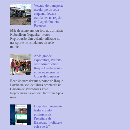
Veículo do transporte
escolar perde roda
enquanto levava
estudantes na região
do Lagedinho, em
Barrocas
Mãe de aluno enviou foto ao Jornalista
Rubenilson Nogueira - Fotos
Reprodução Um veículo utilizado no
transporte de estudantes da rede
munic...
Após grande
expectativa, Prefeito
José Almir define
Roque Loteba como
novo secretário de
Obras de Barrocas
Reunião para definir o nome de Roque
Loteba na sec. de Obras aconteceu na
Câmara de Vereadores Foto
Reprodução Kekeu de Daozinho Após
mais ...
Ex-prefeito nega que
tenha curtido
postagem da
Prefeitura de
Barrocas: “Política é
coisa séria”