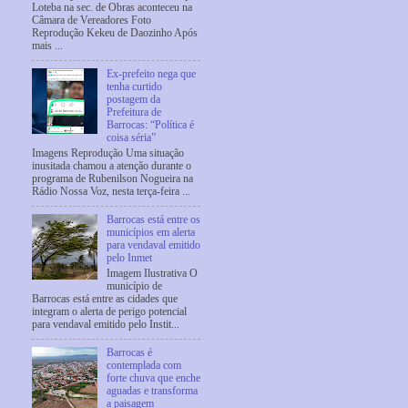
Loteba na sec. de Obras aconteceu na
Câmara de Vereadores Foto
Reprodução Kekeu de Daozinho Após
mais ...
Ex-prefeito nega que
tenha curtido
postagem da
Prefeitura de
Barrocas: “Política é
coisa séria”
Imagens Reprodução Uma situação
inusitada chamou a atenção durante o
programa de Rubenilson Nogueira na
Rádio Nossa Voz, nesta terça-feira ...
Barrocas está entre os
municípios em alerta
para vendaval emitido
pelo Inmet
Imagem Ilustrativa O
município de
Barrocas está entre as cidades que
integram o alerta de perigo potencial
para vendaval emitido pelo Instit...
Barrocas é
contemplada com
forte chuva que enche
aguadas e transforma
a paisagem