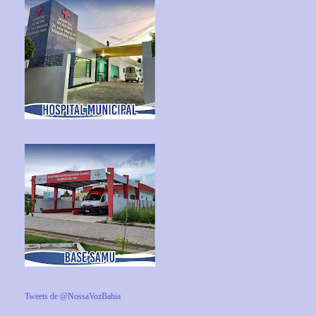
Tweets de @NossaVozBahia