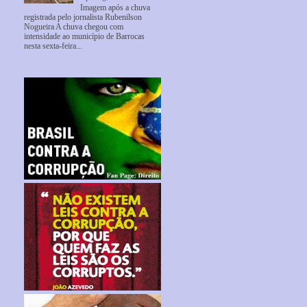
Imagem após a chuva
registrada pelo jornalista Rubenilson
Nogueira A chuva chegou com
intensidade ao município de Barrocas
nesta sexta-feira...