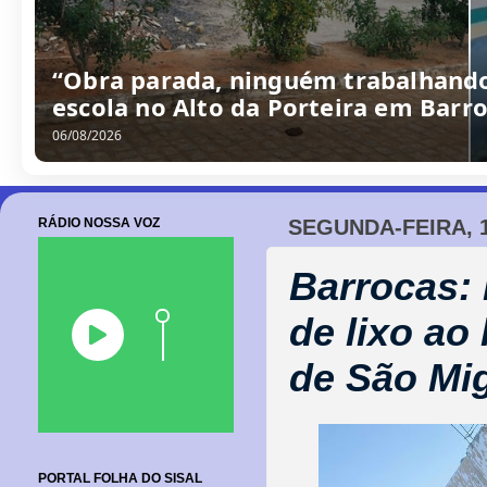
/
0
8
/
2
0
2
6
RÁDIO NOSSA VOZ
SEGUNDA-FEIRA, 
Barrocas:
de lixo ao
de São Mig
PORTAL FOLHA DO SISAL