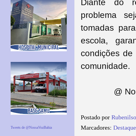
Diante do r
problema se
tomadas para
escola, gar
condições de 
comunidade.
@ Nos
Postado por
Rubenils
Marcadores:
Destaque
Tweets de @NossaVozBahia