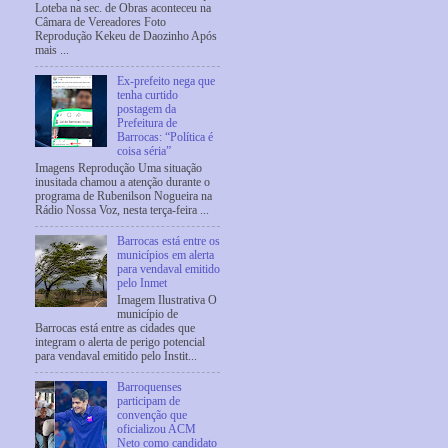
Loteba na sec. de Obras aconteceu na
Câmara de Vereadores Foto
Reprodução Kekeu de Daozinho Após
mais ...
Ex-prefeito nega que
tenha curtido
postagem da
Prefeitura de
Barrocas: “Política é
coisa séria”
Imagens Reprodução Uma situação
inusitada chamou a atenção durante o
programa de Rubenilson Nogueira na
Rádio Nossa Voz, nesta terça-feira ...
Barrocas está entre os
municípios em alerta
para vendaval emitido
pelo Inmet
Imagem Ilustrativa O
município de
Barrocas está entre as cidades que
integram o alerta de perigo potencial
para vendaval emitido pelo Instit...
Barroquenses
participam de
convenção que
oficializou ACM
Neto como candidato