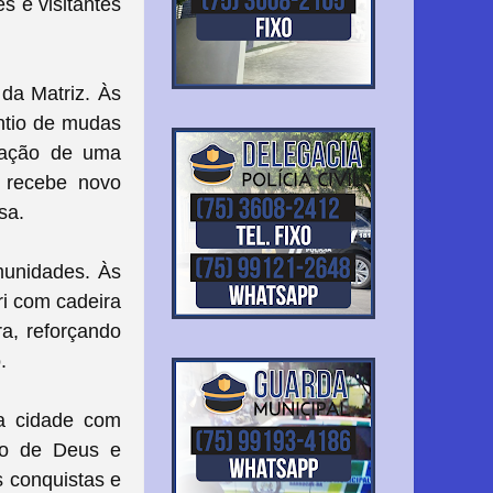
s e visitantes
da Matriz. Às
ntio de mudas
uração de uma
 recebe novo
sa.
munidades. Às
i com cadeira
a, reforçando
.
da cidade com
lo de Deus e
s conquistas e