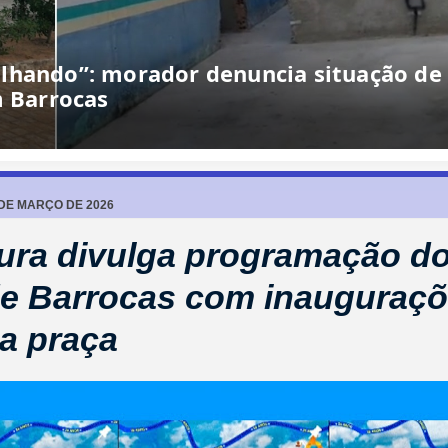
essões com retorno de vereador,
o de modernização
 DE MARÇO DE 2026
tura divulga programação d
e Barrocas com inauguraçõ
na praça