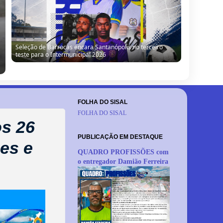
“Obra parada, ninguém trabalhando”: morador denuncia
situação de escola no Alto da Porteira em Barrocas
FOLHA DO SISAL
FOLHA DO SISAL
os 26
PUBLICAÇÃO EM DESTAQUE
es e
QUADRO PROFISSÕES com
o entregador Damião Ferreira