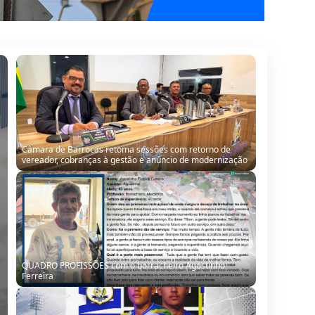
QUADRO PROFISSÕES com o borracheiro Agostinho
Ferreira
Seleção de Barrocas encara Santanópolis no terceiro
teste para o Intermunicipal 2026