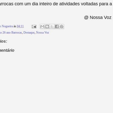
arrocas com um dia inteiro de atividades voltadas para 
@ Nossa Voz 
n Nogueira
às
04:11
io 26 ano Barrocas
,
Destaque
,
Nossa Voz
ios:
entário