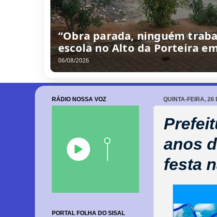
Câmara de Barrocas retoma s
cobranças à gestão e anúnci
06/08/2026
RÁDIO NOSSA VOZ
QUINTA-FEIRA, 26
Prefei
anos d
festa 
PORTAL FOLHA DO SISAL