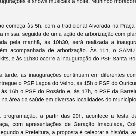
naugurações e shows musicais à noite, reunindo moradore
o começa às 5h, com a tradicional Alvorada na Praça 
 a missa, seguida de uma ação de arborização com pla
inda pela manhã, às 10h30, será realizada a inaug
bém acompanhada de arborização. Às 11h, o SAMU
kits, e às 11h30 ocorre a inauguração do PSF Santa Ro
a tarde, as inaugurações continuam em diferentes co
ntregue o PSF Lagoa do Velho, às 15h o PSF do Ouricur
, às 16h o PSF do Rosário e, às 17h, o PSF da Barreir
 na área da saúde em diversas localidades do município
 programação, a partir das 20h, acontece a festa 
aça, com apresentações de Geração Imaculada, Co
egundo a Prefeitura, a proposta é celebrar a história, a