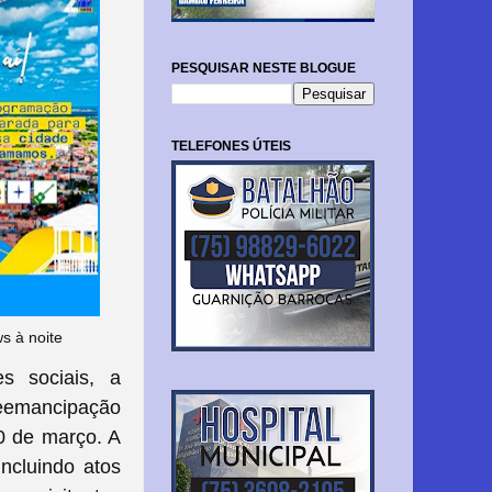
PESQUISAR NESTE BLOGUE
TELEFONES ÚTEIS
s à noite
es sociais, a
eemancipação
30 de março. A
ncluindo atos