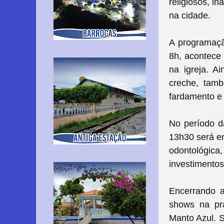
religiosos, i
na cidade.
A programaçã
8h, acontece
na igreja. A
creche, tam
fardamento e 
No período d
13h30 será e
odontológica
investimentos
Encerrando a
shows na pr
Manto Azul. S