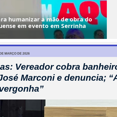
ara humanizar a mão de obra do
quense em evento em Serrinha
 DE MARÇO DE 2026
as: Vereador cobra banheir
José Marconi e denuncia; “
 vergonha”