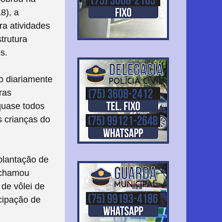
8), a
a atividades
trutura
s.
o diariamente
ras
 quase todos
s crianças do
plantação de
 chamou
 de vôlei de
icipação de