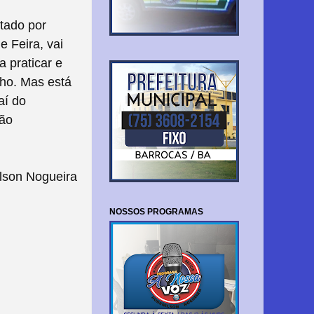
tado por
 Feira, vai
a praticar e
nho. Mas está
aí do
ção
lson Nogueira
NOSSOS PROGRAMAS