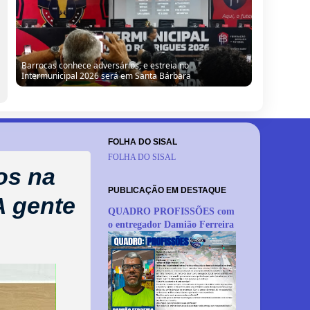
Barrocas conhece adversários, e estreia no
Intermunicipal 2026 será em Santa Bárbara
FOLHA DO SISAL
FOLHA DO SISAL
os na
PUBLICAÇÃO EM DESTAQUE
A gente
QUADRO PROFISSÕES com
o entregador Damião Ferreira