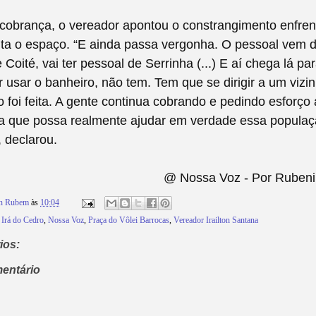
 cobrança, o vereador apontou o constrangimento enfren
a o espaço. “E ainda passa vergonha. O pessoal vem de
 Coité, vai ter pessoal de Serrinha (...) E aí chega lá par
ar usar o banheiro, não tem. Tem que se dirigir a um vizi
o foi feita. A gente continua cobrando e pedindo esforço 
ra que possa realmente ajudar em verdade essa popula
 declarou.
@ Nossa Voz - Por Rubeni
on Rubem
às
10:04
,
Irá do Cedro
,
Nossa Voz
,
Praça do Vôlei Barrocas
,
Vereador Irailton Santana
ios:
entário