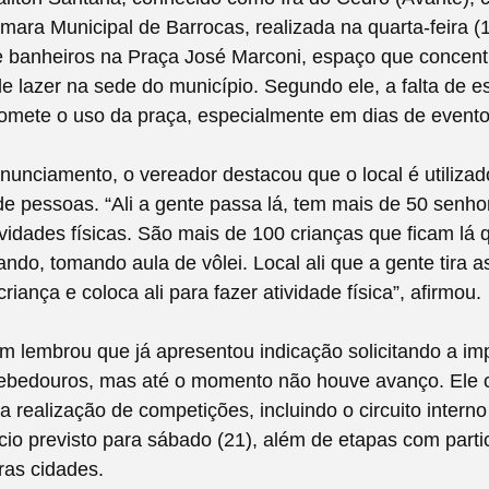
ara Municipal de Barrocas, realizada na quarta-feira (1
 banheiros na Praça José Marconi, espaço que concentr
de lazer na sede do município. Segundo ele, a falta de es
omete o uso da praça, especialmente em dias de evento
nunciamento, o vereador destacou que o local é utilizad
e pessoas. “Ali a gente passa lá, tem mais de 50 senho
ividades físicas. São mais de 100 crianças que ficam lá
ando, tomando aula de vôlei. Local ali que a gente tira a
a criança e coloca ali para fazer atividade física”, afirmou.
ém lembrou que já apresentou indicação solicitando a im
 bebedouros, mas até o momento não houve avanço. Ele
a realização de competições, incluindo o circuito interno
ício previsto para sábado (21), além de etapas com part
tras cidades.