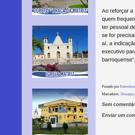
Ao reforçar a
quem frequent
ter pessoal de
se for precis
aí, a indicaçã
executivo pa
barroquense”,
Postado por
Rubenils
Marcadores:
Destaque
Sem comentár
Enviar um com