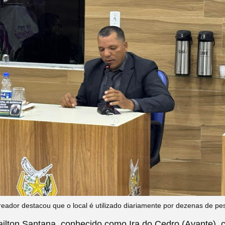
eador destacou que o local é utilizado diariamente por dezenas de p
ailton Santana, conhecido como Ira do Cedro (Avante), 