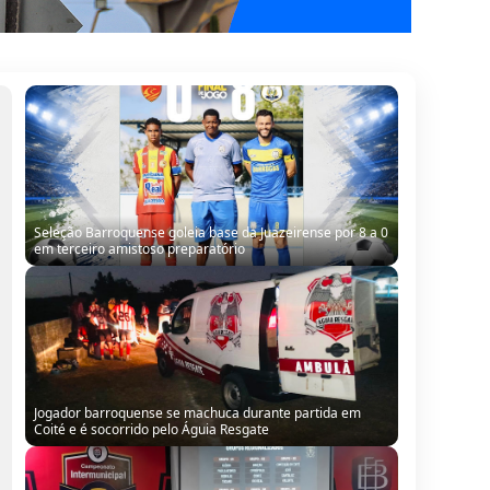
Seleção Barroquense goleia base da Juazeirense por 8 a 0
em terceiro amistoso preparatório
Jogador barroquense se machuca durante partida em
Coité e é socorrido pelo Águia Resgate