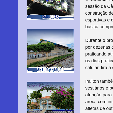
sessão da Câm
construção de
esportivas e 
básica compr
Durante o pro
por dezenas d
praticando at
os dias pratic
celular, tira 
Irailton tamb
vestiários e
atenção para 
areia, com in
atletas de ou