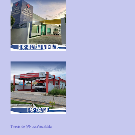
Tweets de @NossaVozBahia