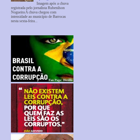
Imagem após a chuva
registrada pelo jornalista Rubenilson
Nogueira A chuva chegou com
intensidade ao município de Barrocas
nesta sexta-feira...