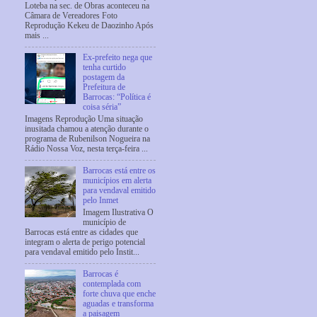
Loteba na sec. de Obras aconteceu na
Câmara de Vereadores Foto
Reprodução Kekeu de Daozinho Após
mais ...
Ex-prefeito nega que
tenha curtido
postagem da
Prefeitura de
Barrocas: “Política é
coisa séria”
Imagens Reprodução Uma situação
inusitada chamou a atenção durante o
programa de Rubenilson Nogueira na
Rádio Nossa Voz, nesta terça-feira ...
Barrocas está entre os
municípios em alerta
para vendaval emitido
pelo Inmet
Imagem Ilustrativa O
município de
Barrocas está entre as cidades que
integram o alerta de perigo potencial
para vendaval emitido pelo Instit...
Barrocas é
contemplada com
forte chuva que enche
aguadas e transforma
a paisagem