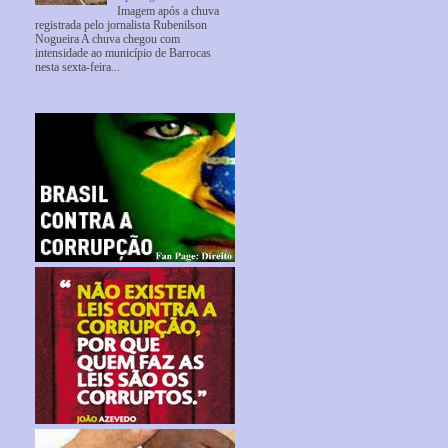
Imagem após a chuva
registrada pelo jornalista Rubenilson
Nogueira A chuva chegou com
intensidade ao município de Barrocas
nesta sexta-feira...