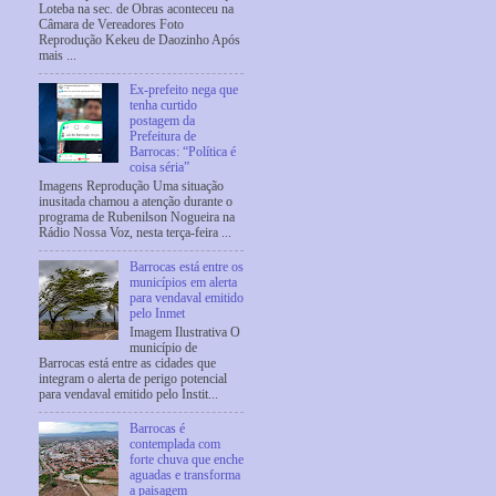
Loteba na sec. de Obras aconteceu na
Câmara de Vereadores Foto
Reprodução Kekeu de Daozinho Após
mais ...
Ex-prefeito nega que
tenha curtido
postagem da
Prefeitura de
Barrocas: “Política é
coisa séria”
Imagens Reprodução Uma situação
inusitada chamou a atenção durante o
programa de Rubenilson Nogueira na
Rádio Nossa Voz, nesta terça-feira ...
Barrocas está entre os
municípios em alerta
para vendaval emitido
pelo Inmet
Imagem Ilustrativa O
município de
Barrocas está entre as cidades que
integram o alerta de perigo potencial
para vendaval emitido pelo Instit...
Barrocas é
contemplada com
forte chuva que enche
aguadas e transforma
a paisagem