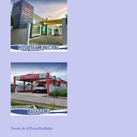
Tweets de @NossaVozBahia