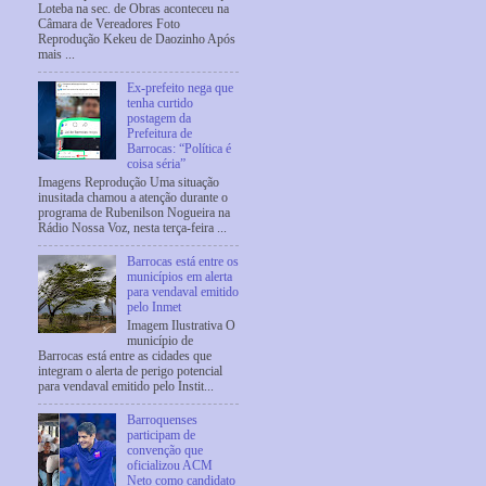
Loteba na sec. de Obras aconteceu na
Câmara de Vereadores Foto
Reprodução Kekeu de Daozinho Após
mais ...
Ex-prefeito nega que
tenha curtido
postagem da
Prefeitura de
Barrocas: “Política é
coisa séria”
Imagens Reprodução Uma situação
inusitada chamou a atenção durante o
programa de Rubenilson Nogueira na
Rádio Nossa Voz, nesta terça-feira ...
Barrocas está entre os
municípios em alerta
para vendaval emitido
pelo Inmet
Imagem Ilustrativa O
município de
Barrocas está entre as cidades que
integram o alerta de perigo potencial
para vendaval emitido pelo Instit...
Barroquenses
participam de
convenção que
oficializou ACM
Neto como candidato