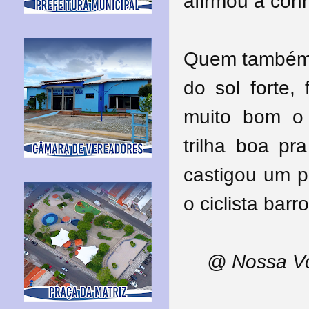
afirmou a con
Quem também p
do sol forte,
muito bom o 
trilha boa pr
castigou um p
o ciclista bar
@ Nossa Vo