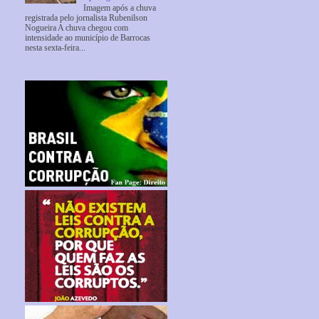
Imagem após a chuva
registrada pelo jornalista Rubenilson
Nogueira A chuva chegou com
intensidade ao município de Barrocas
nesta sexta-feira...