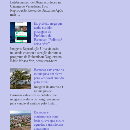
Loteba na sec. de Obras aconteceu na
Câmara de Vereadores Foto
Reprodução Kekeu de Daozinho Após
mais ...
Ex-prefeito nega que
tenha curtido
postagem da
Prefeitura de
Barrocas: “Política é
coisa séria”
Imagens Reprodução Uma situação
inusitada chamou a atenção durante o
programa de Rubenilson Nogueira na
Rádio Nossa Voz, nesta terça-feira ...
Barrocas está entre os
municípios em alerta
para vendaval emitido
pelo Inmet
Imagem Ilustrativa O
município de
Barrocas está entre as cidades que
integram o alerta de perigo potencial
para vendaval emitido pelo Instit...
Barrocas é
contemplada com
forte chuva que enche
aguadas e transforma
a paisagem