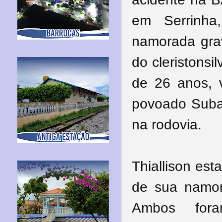
em Serrinh
namorada gra
do cleristonsi
de 26 anos, v
povoado Suba
na rodovia.
Thiallison es
de sua namor
Ambos fora