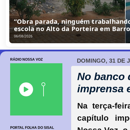
“Obra parada, ninguém trabalhando
escola no Alto da Porteira em Barr
06/08/2026
RÁDIO NOSSA VOZ
DOMINGO, 31 DE 
No banco d
imprensa 
Na terça-fei
capítulo im
PORTAL FOLHA DO SISAL