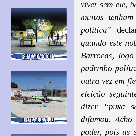
viver sem ele, 
muitos tenham
política”
decla
quando este nob
Barrocas, log
padrinho polít
outra vez em fl
eleição segui
dizer “puxa s
difamou. Acho 
poder, pois as