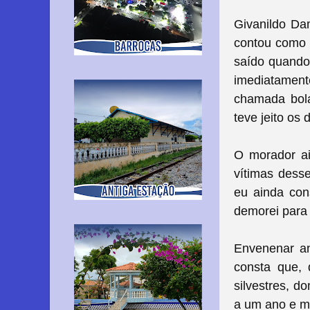
Givanildo Da
contou como 
saído quando 
imediatamente
chamada bola
teve jeito os
O morador ai
vítimas dess
eu ainda con
demorei para 
Envenenar an
consta que, 
silvestres, d
a um ano e m