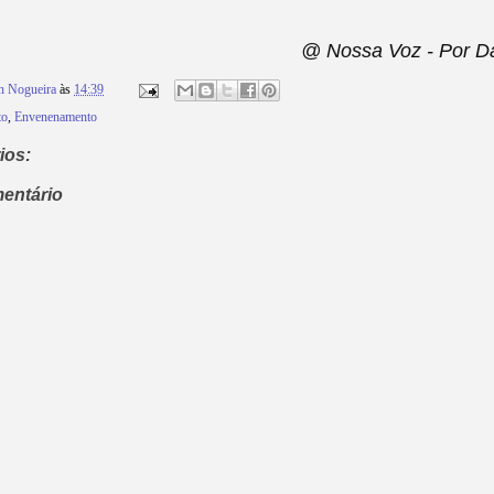
@ Nossa Voz - Por Da
n Nogueira
às
14:39
to
,
Envenenamento
ios:
entário