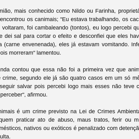
mião, mais conhecido como Nildo ou Farinha, proprietá
encontrou os canimais;
"Eu estava trabalhando, os cac
voltaram, foi cambaleando (tontos), eu logo percebi 
 dei sal para cortar o efeito e desconfiei que eles h
 (carne envenenada), eles já estavam vomitando. Inf
 dois morreram" lamentou.
nda contou que essa não foi a primeira vez que ani
e crime, segundo ele já são quatro casos em um só mê
seguir salvar pois percebi logo mais esses não teve 
perceber", afirmou.
imais é um crime previsto na Lei de Crimes Ambienta
quem praticar ato de abuso, maus tratos, ferir ou mu
omésticos, nativos ou exóticos é penalizado com deten
ulta.