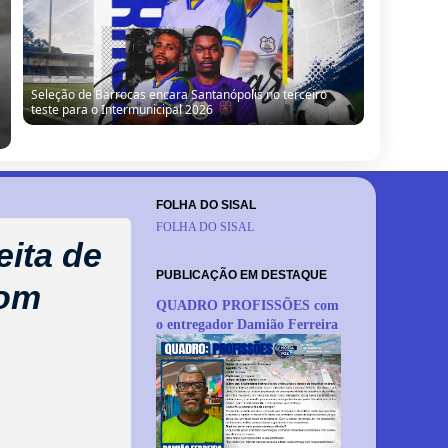
Seleção de Barrocas encara Santanópolis no terceiro
teste para o Intermunicipal 2026
FOLHA DO SISAL
FOLHA DO SISAL
ita de
PUBLICAÇÃO EM DESTAQUE
Bom
QUADRO PROFISSÕES com
o entregador Damião Ferreira