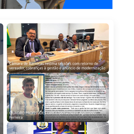
Câmara de Barrocas retoma sessões com retorno de
vereador, cobranças à gestão e anúncio de modernização
QUADRO PROFISSÕES com o borracheiro Agostinho
Ferreira