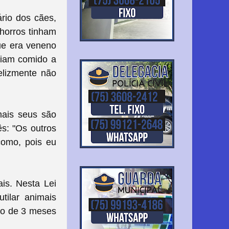
rio dos cães,
horros tinham
que era veneno
aviam comido a
elizmente não
mais seus são
s: "Os outros
como, pois eu
is. Nesta Lei
tilar animais
ção de 3 meses