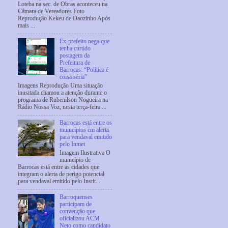
Loteba na sec. de Obras aconteceu na
Câmara de Vereadores Foto
Reprodução Kekeu de Daozinho Após
mais ...
Ex-prefeito nega que
tenha curtido
postagem da
Prefeitura de
Barrocas: “Política é
coisa séria”
Imagens Reprodução Uma situação
inusitada chamou a atenção durante o
programa de Rubenilson Nogueira na
Rádio Nossa Voz, nesta terça-feira ...
Barrocas está entre os
municípios em alerta
para vendaval emitido
pelo Inmet
Imagem Ilustrativa O
município de
Barrocas está entre as cidades que
integram o alerta de perigo potencial
para vendaval emitido pelo Instit...
Barroquenses
participam de
convenção que
oficializou ACM
Neto como candidato