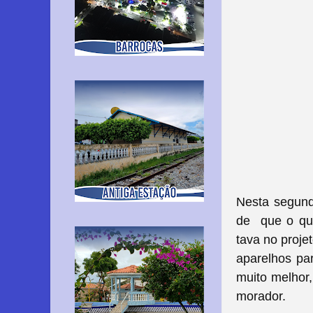
Nesta segund
de que o qui
tava no proje
aparelhos par
muito melhor,
morador.