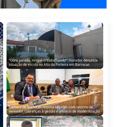
Câmara de Barrocas retoma sessões com retorno de
vereador, cobranças à gestão e anúncio de modernização
QUADRO PROFISSÕES com o borracheiro Agostinho
Ferreira