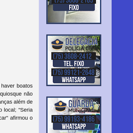
 haver boatos
 quiosque não
anças além de
 local; "Seria
car" afirmou o