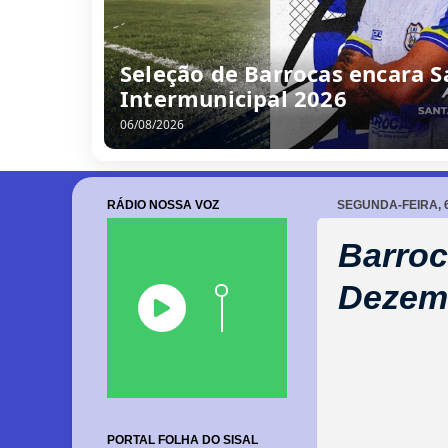
/
0
8
/
2
0
2
6
RÁDIO NOSSA VOZ
SEGUNDA-FEIRA, 
Barroc
Dezemb
PORTAL FOLHA DO SISAL