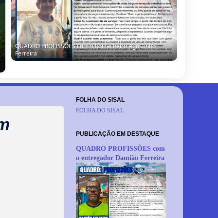
Seleção de Barrocas encara Santanópolis no terceiro
teste para o Intermunicipal 2026
FOLHA DO SISAL
FOLHA DO SISAL
em
PUBLICAÇÃO EM DESTAQUE
QUADRO PROFISSÕES com
o entregador Damião Ferreira