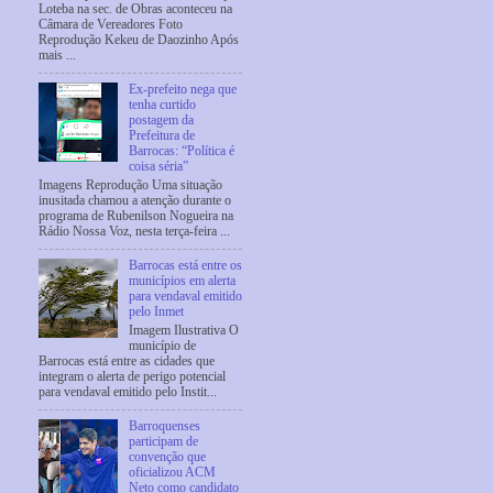
Loteba na sec. de Obras aconteceu na
Câmara de Vereadores Foto
Reprodução Kekeu de Daozinho Após
mais ...
Ex-prefeito nega que
tenha curtido
postagem da
Prefeitura de
Barrocas: “Política é
coisa séria”
Imagens Reprodução Uma situação
inusitada chamou a atenção durante o
programa de Rubenilson Nogueira na
Rádio Nossa Voz, nesta terça-feira ...
Barrocas está entre os
municípios em alerta
para vendaval emitido
pelo Inmet
Imagem Ilustrativa O
município de
Barrocas está entre as cidades que
integram o alerta de perigo potencial
para vendaval emitido pelo Instit...
Barroquenses
participam de
convenção que
oficializou ACM
Neto como candidato