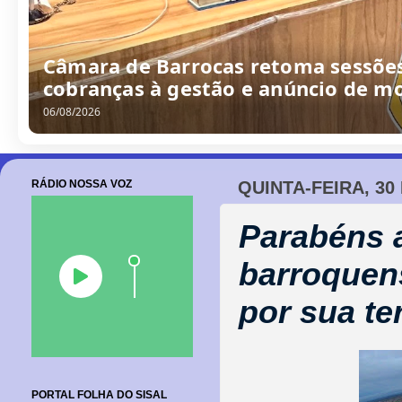
Câmara de Barrocas retoma sessões
cobranças à gestão e anúncio de m
06/08/2026
RÁDIO NOSSA VOZ
QUINTA-FEIRA, 30
Parabéns 
barroquen
por sua te
PORTAL FOLHA DO SISAL