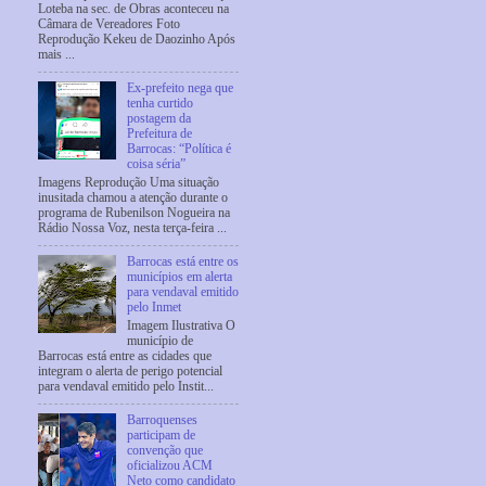
Loteba na sec. de Obras aconteceu na
Câmara de Vereadores Foto
Reprodução Kekeu de Daozinho Após
mais ...
Ex-prefeito nega que
tenha curtido
postagem da
Prefeitura de
Barrocas: “Política é
coisa séria”
Imagens Reprodução Uma situação
inusitada chamou a atenção durante o
programa de Rubenilson Nogueira na
Rádio Nossa Voz, nesta terça-feira ...
Barrocas está entre os
municípios em alerta
para vendaval emitido
pelo Inmet
Imagem Ilustrativa O
município de
Barrocas está entre as cidades que
integram o alerta de perigo potencial
para vendaval emitido pelo Instit...
Barroquenses
participam de
convenção que
oficializou ACM
Neto como candidato