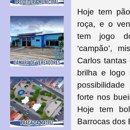
Hoje tem pão
roça, e o ve
tem jogo do
‘campão’, mi
Carlos tantas
brilha e log
possibilidad
forte nos buei
Hoje tem bo
Barrocas dos