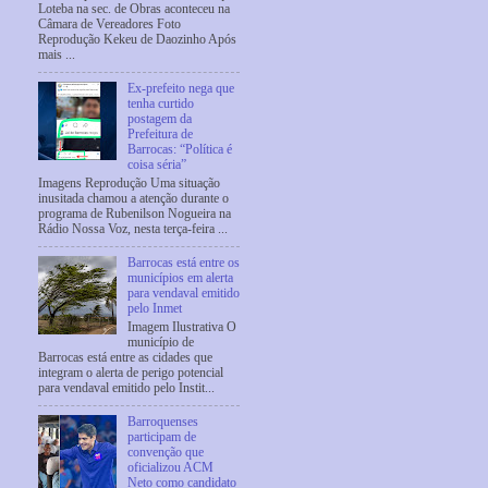
Loteba na sec. de Obras aconteceu na
Câmara de Vereadores Foto
Reprodução Kekeu de Daozinho Após
mais ...
Ex-prefeito nega que
tenha curtido
postagem da
Prefeitura de
Barrocas: “Política é
coisa séria”
Imagens Reprodução Uma situação
inusitada chamou a atenção durante o
programa de Rubenilson Nogueira na
Rádio Nossa Voz, nesta terça-feira ...
Barrocas está entre os
municípios em alerta
para vendaval emitido
pelo Inmet
Imagem Ilustrativa O
município de
Barrocas está entre as cidades que
integram o alerta de perigo potencial
para vendaval emitido pelo Instit...
Barroquenses
participam de
convenção que
oficializou ACM
Neto como candidato